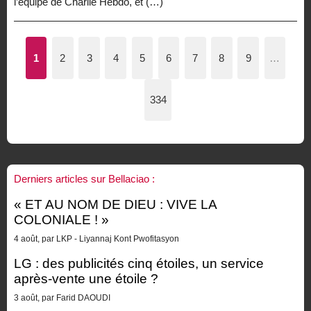
l’équipe de Charlie Hebdo, et (…)
1
2
3
4
5
6
7
8
9
…
334
Derniers articles sur Bellaciao :
« ET AU NOM DE DIEU : VIVE LA
COLONIALE ! »
4 août, par LKP - Liyannaj Kont Pwofitasyon
LG : des publicités cinq étoiles, un service
après-vente une étoile ?
3 août, par Farid DAOUDI