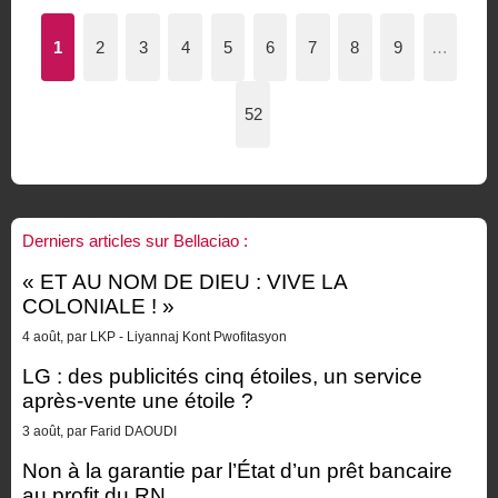
1
2
3
4
5
6
7
8
9
…
52
Derniers articles sur Bellaciao :
« ET AU NOM DE DIEU : VIVE LA
COLONIALE ! »
4 août, par LKP - Liyannaj Kont Pwofitasyon
LG : des publicités cinq étoiles, un service
après-vente une étoile ?
3 août, par Farid DAOUDI
Non à la garantie par l’État d’un prêt bancaire
au profit du RN