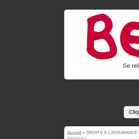
Se reb
Cliq
Accueil
>
DROITS À L’ASSURANCE