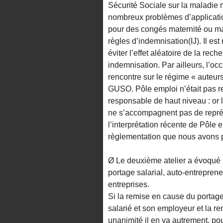
Sécurité Sociale sur la maladie 
nombreux problèmes d’applicatio
pour des congés maternité ou mala
règles d’indemnisation(IJ). Il es
éviter l’effet aléatoire de la rec
indemnisation. Par ailleurs, l’o
rencontre sur le régime « auteur
GUSO. Pôle emploi n’était pas r
responsable de haut niveau : or le
ne s’accompagnent pas de représ
l’interprétation récente de Pôle
règlementation que nous avons p
Ø Le deuxième atelier a évoqué le
portage salarial, auto-entrepreneur
entreprises.
Si la remise en cause du portage 
salarié et son employeur et la r
unanimité il en va autrement, po