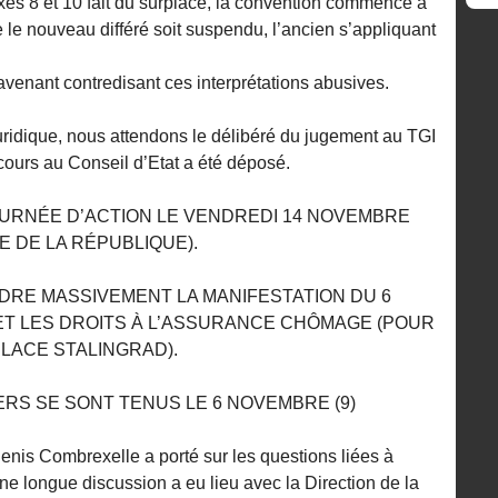
exes 8 et 10 fait du surplace, la convention commence à
 le nouveau différé soit suspendu, l’ancien s’appliquant
nant contredisant ces interprétations abusives.
n juridique, nous attendons le délibéré du jugement au TGI
cours au Conseil d’Etat a été déposé.
OURNÉE D’ACTION LE VENDREDI 14 NOVEMBRE
E DE LA RÉPUBLIQUE).
DRE MASSIVEMENT LA MANIFESTATION DU 6
ET LES DROITS À L’ASSURANCE CHÔMAGE (POUR
PLACE STALINGRAD).
IERS SE SONT TENUS LE 6 NOVEMBRE (9)
enis Combrexelle a porté sur les questions liées à
 une longue discussion a eu lieu avec la Direction de la