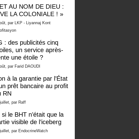
 ET AU NOM DE DIEU :
IVE LA COLONIALE ! »
oût, par LKP - Liyannaj Kont
ofitasyon
 : des publicités cinq
oiles, un service après-
nte une étoile ?
oût, par Farid DAOUDI
n à la garantie par l’État
un prêt bancaire au profit
u RN
juillet, par Raff
 si le BHT n’était que la
rtie visible de l’iceberg
juillet, par EndocrineWatch