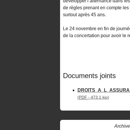
développer l’alternance dans les
de règles prenant en compte les a
surtout après 45 ans.
Le 24 novembre en fin de journée
de la concertation pour avoir le
Documents joints
DROITS_A_L_ASSURA
(
PDF
-
473.1 kio
)
Archive