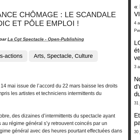
«
ANCE CHÔMAGE : LE SCANDALE
V
IC ET PÔLE EMPLOI !
4 a
Pw
par
La Cgt Spectacle -
Open-Publishing
LG
ét
s-actions
Arts, Spectacle, Culture
ve
3 a
No
14 mai issue de l’accord du 22 mars baisse les droits
d’
is les artistes et techniciens intermittents du
d
31 
Et
bre, des dizaines d’intermittents du spectacle ayant
pa
 au régime général s’y retrouvent coincés par un
gime général avec des heures pourtant effectuées dans
30 