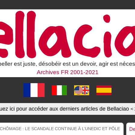
eller est juste, désobéir est un devoir, agir est néces
Archives FR 2001-2021
uez ici pour accéder aux derniers articles de Bellaciao
<
 CHÔMAGE : LE SCANDALE CONTINUE À L’UNEDIC ET PÔLE
De