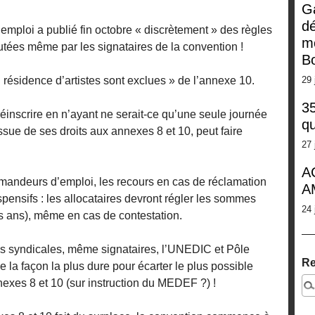
G
dé
mploi a publié fin octobre « discrètement » des règles
m
cutées même par les signataires de la convention !
Bo
 résidence d’artistes sont exclues » de l’annexe 10.
29 
35
inscrire en n’ayant ne serait-ce qu’une seule journée
qu
issue de ses droits aux annexes 8 et 10, peut faire
27 
.
A
andeurs d’emploi, les recours en cas de réclamation
A
pensifs : les allocataires devront régler les sommes
24 
s ans), même en cas de contestation.
ns syndicales, même signataires, l’UNEDIC et Pôle
Re
e la façon la plus dure pour écarter le plus possible
nexes 8 et 10 (sur instruction du MEDEF ?) !