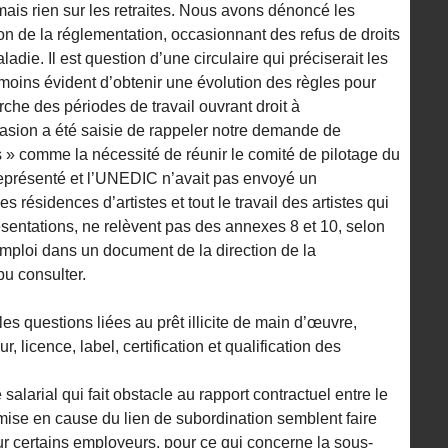
mais rien sur les retraites. Nous avons dénoncé les
n de la réglementation, occasionnant des refus de droits
die. Il est question d’une circulaire qui préciserait les
t moins évident d’obtenir une évolution des règles pour
herche des périodes de travail ouvrant droit à
ccasion a été saisie de rappeler notre demande de
s » comme la nécessité de réunir le comité de pilotage du
eprésenté et l’UNEDIC n’avait pas envoyé un
s résidences d’artistes et tout le travail des artistes qui
entations, ne relèvent pas des annexes 8 et 10, selon
 emploi dans un document de la direction de la
u consulter.
s questions liées au prêt illicite de main d’œuvre,
, licence, label, certification et qualification des
salarial qui fait obstacle au rapport contractuel entre le
emise en cause du lien de subordination semblent faire
ur certains employeurs, pour ce qui concerne la sous-