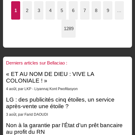
1
2
3
4
5
6
7
8
9
…
1289
Derniers articles sur Bellaciao :
« ET AU NOM DE DIEU : VIVE LA
COLONIALE ! »
4 août, par LKP - Liyannaj Kont Pwofitasyon
LG : des publicités cinq étoiles, un service
après-vente une étoile ?
3 août, par Farid DAOUDI
Non à la garantie par l’État d’un prêt bancaire
au profit du RN