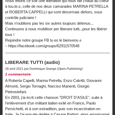
Nous fêtons ce soir une libération qui nous fait chaud au coeur
à tou.te.s, celle de nos deux camarades MARINA PETRELLA
et ROBERTA CAPPELLI qui sont désormais dehors, sous
contrôle judiciaire !
Mais n’oublions pas les six autres toujours détenus...
Continuons à nous mobiliser per liberare tutti...pour les libérer
tous !
Rejoindre notre groupe FB tu es le bienvenu ✊
– https://facebook.com/groups/62911570548
LIBERARE TUTTI (audio)
28 avril 2021 par Dominique Grange
(Open-Publishing)
1 commentaire
A Roberta Capelli, Marina Petrella, Enzo Calvitti, Giovanni
Almonti, Sergio Tornaghi, Narciso Manenti, Giorgio
Pietrostefani.
En 2003, j’ai écrit cette chanson "DROIT D’ASILE", suite à
l’enlèvement d’un militant italien exilé en France, Paolo
Persichetti, et à son extradition, puis son incarcération en
Italie. Je l’ai ensuite dédiée à Cesare Battisti, alors emprisonné