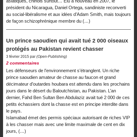
asiatiques, chinois surtout… Élu à nouveau en 2007, le
président du Nicaragua, Daniel Ortega, sandiniste reconverti
au social-libéralisme et aux idées d’Adam Smith, mais toujours
de façon schizophrénique membre du (…)
Un prince saoudien qui avait tué 2 000 oiseaux
protégés au Pakistan revient chasser
3 février 2015 par
(Open-Publishing)
2 commentaires
Les défenseurs de l’environnement s’étranglent. Un riche
prince saoudien amateur de chasse au faucon et grand
décimateur d’outardes houbara est attendu dans les prochains
jours dans le désert du Baloutchistan, au Pakistan. L’an
dernier, Fahd Ben Sultan Ben Abdulaziz avait tué 2 000 de ces
petits échassiers dont la chasse est en principe interdite dans
le pays.
Islamabad émet des permis spéciaux autorisant de riches VIP
à les chasser mais avec une limite maximale de cent en dix
jours, (…)