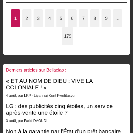
1
2
3
4
5
6
7
8
9
…
179
Derniers articles sur Bellaciao :
« ET AU NOM DE DIEU : VIVE LA
COLONIALE ! »
4 août, par LKP - Liyannaj Kont Pwofitasyon
LG : des publicités cinq étoiles, un service
après-vente une étoile ?
3 août, par Farid DAOUDI
Non à la garantie par l’État d’un prêt bancaire