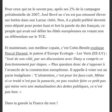
Pour ceux qui ne le savent pas, après ses 2% de la campagne
présidentielle de 2007, José Bové ne s’en est pas retourné élever
ses brebis dans son Larzac chéri. Non, il a plutôt préféré devenir
euro-député pour porter haut et fort la parole du des français, ce
peuple qui avait osé défier les élités européennes en votant non
au référendum sur le TCE.
Et maintenant, son meilleur copain, c’est Cohn-Bendit
explique
Pascal Durand
, le patron d’Europe Ecologie - Les Verts (EE-LV) :
"
José de son côté, par ses discussions avec Dany a compris ce
fonctionnement par étapes. »
Plus question
donc de s’opposer à
l’avancée de la construction européenne. Il appelle à voter oui au
pacte budgétaire :
"L’abstention, c’est pour les faux-culs
.
Même
si ce traité n’est pas la panacée, ne pas vouloir faire ce petit pas
qui mène vers une mutualisation des dettes publiques, ce n’est
pas bon. »
Dans ta gueule la France du non !