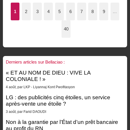
1
2
3
4
5
6
7
8
9
…
40
Derniers articles sur Bellaciao :
« ET AU NOM DE DIEU : VIVE LA
COLONIALE ! »
4 août, par LKP - Liyannaj Kont Pwofitasyon
LG : des publicités cinq étoiles, un service
après-vente une étoile ?
3 août, par Farid DAOUDI
Non à la garantie par l’État d’un prêt bancaire
au profit du RN