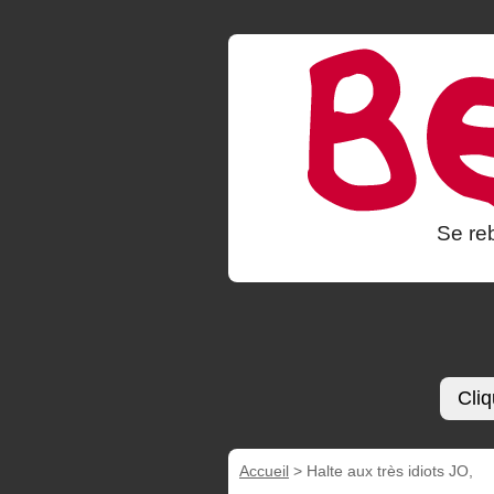
Se reb
Cliq
Accueil
>
Halte aux très idiots JO,