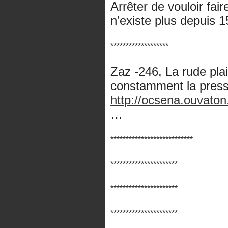
Arrêter de vouloir fai
n’existe plus depuis 1
*******************
Zaz -246, La rude plai
constamment la press
http://ocsena.ouvaton
…
***************************
**********************
**********************
**********************