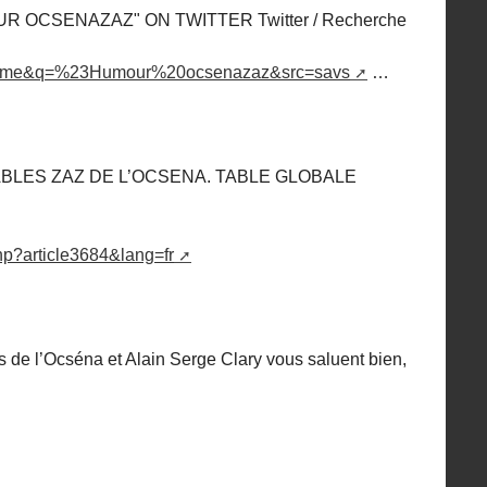
 OCSENAZAZ" ON TWITTER Twitter / Recherche
realtime&q=%23Humour%20ocsenazaz&src=savs
…
BLES ZAZ DE L’OCSENA. TABLE GLOBALE
php?article3684&lang=fr
 de l’Ocséna et Alain Serge Clary vous saluent bien,