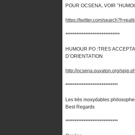
POUR OCSENA, VOIR "HUMOUR
https://twitter.com/search?f=
******************************
HUMOUR PO :TRES ACCEPTA
D’ORIENTATION
http://ocsena.ouvaton.org/spip.
*****************************
Les très inoxydables philosophes
Best Regards
*****************************