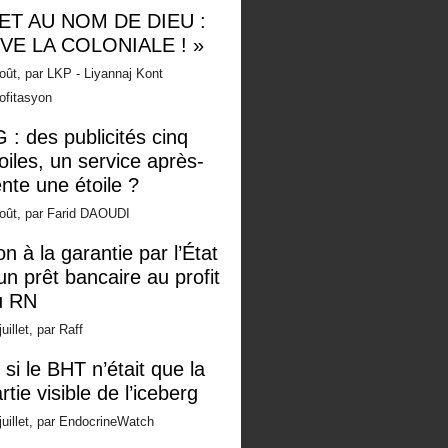
 ET AU NOM DE DIEU :
IVE LA COLONIALE ! »
oût, par LKP - Liyannaj Kont
ofitasyon
 : des publicités cinq
oiles, un service après-
nte une étoile ?
oût, par Farid DAOUDI
n à la garantie par l’État
un prêt bancaire au profit
u RN
juillet, par Raff
 si le BHT n’était que la
rtie visible de l’iceberg
juillet, par EndocrineWatch