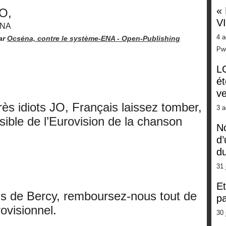
«
JO,
V
ENA
4 a
ar
Ocséna, contre le système-ENA -
Open-Publishing
Pw
LG
ét
ve
rès idiots JO, Français laissez tomber,
3 a
sible de l’Eurovision de la chanson
No
d’
d
31 
Et
ds de Bercy, remboursez-nous tout de
pa
rovisionnel.
30 