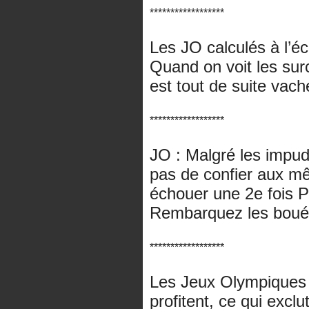
******************
Les JO calculés à l’éc
Quand on voit les sur
est tout de suite vac
******************
JO : Malgré les impud
pas de confier aux mê
échouer une 2e fois P
Rembarquez les bouée
******************
Les Jeux Olympiques 
profitent, ce qui exclu