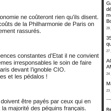
G
dé
m
onomie ne coûteront rien qu’ils disent.
Bo
coûts de la Philharmonie de Paris on
29 
hement rassurés.
35
qu
27 
ences constantes d’Etat il ne convient
A
mes irresponsables le soin de faire
A
aris devant l’ignoble CIO.
24 
s et les pédalos !
M
23 
doivent être payés par ceux qui en
t la majorité des péquins français.
Re