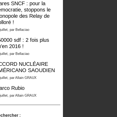
ares SNCF : pour la
mocratie, stoppons le
onopole des Relay de
lloré !
juillet, par Bellaciao
0000 sdf : 2 fois plus
’en 2016 !
juillet, par Bellaciao
CCORD NUCLÉAIRE
MÉRICANO SAOUDIEN
juillet, par Allain GRAUX
arco Rubio
juillet, par Allain GRAUX
chercher :