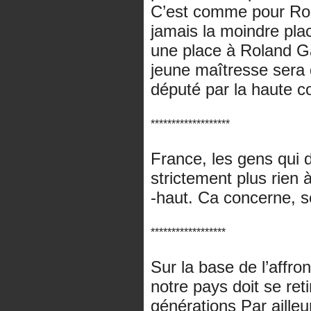
C’est comme pour Rol
jamais la moindre plac
une place à Roland Ga
jeune maîtresse sera
député par la haute co
*******************
France, les gens qui d
strictement plus rien à
-haut. Ca concerne, se
******************
Sur la base de l’affro
notre pays doit se ret
générations Par ailleu