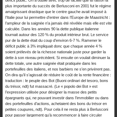
déficit public. On a oublié avec trop de facilité que la raison la
plus importante du succès de Berlusconi en 2001 fut le régime
amaigrissant drastique que le centre gauche avait imposé à
l’Italie pour lui permettre d’entrer dans l’Europe de Maastricht :
l’ampleur de la saignée n’a jamais été révélée mais elle est vite
calculée. Dans les années 90 la dette publique italienne
tournait autour des 120 % du produit intérieur brut. Le service
pur de la dette était du coup d’environ 6-7 %. Ramener le
déficit public à 3% impliquait donc que chaque année 4 %
soient prélevés de la richesse nationale juste pour garder la
dette à son niveau précédent. Si ensuite on voulait diminuer la
dette totale, une autre saignée était pratiquée dans les
portefeuilles des italiens, et nos barbiers ne s’en privèrent pas.
On dira qu’il s’agissait de réduire le coût de la rente financière :
traduction : le peuple des Bot (Buoni ordinari del tesoro, bons
du trésor, ndt) fut massacré. (Le « popolo dei Bot » est
l’expression utilisée pour désigner la masse des petits
épargnants qui, ne pouvant investir dans l’immobilier ou dans
des portefeuilles d’actions, achetaient des bons du trésor en
petites coupures, ndt). Pour cela il ne resta plus à Berlusconi
pour passer largement qu’à recommencer à faire circuler