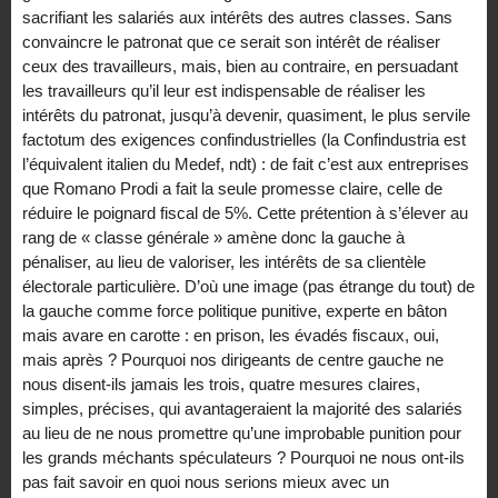
sacrifiant les salariés aux intérêts des autres classes. Sans
convaincre le patronat que ce serait son intérêt de réaliser
ceux des travailleurs, mais, bien au contraire, en persuadant
les travailleurs qu’il leur est indispensable de réaliser les
intérêts du patronat, jusqu’à devenir, quasiment, le plus servile
factotum des exigences confindustrielles (la Confindustria est
l’équivalent italien du Medef, ndt) : de fait c’est aux entreprises
que Romano Prodi a fait la seule promesse claire, celle de
réduire le poignard fiscal de 5%. Cette prétention à s’élever au
rang de « classe générale » amène donc la gauche à
pénaliser, au lieu de valoriser, les intérêts de sa clientèle
électorale particulière. D’où une image (pas étrange du tout) de
la gauche comme force politique punitive, experte en bâton
mais avare en carotte : en prison, les évadés fiscaux, oui,
mais après ? Pourquoi nos dirigeants de centre gauche ne
nous disent-ils jamais les trois, quatre mesures claires,
simples, précises, qui avantageraient la majorité des salariés
au lieu de ne nous promettre qu’une improbable punition pour
les grands méchants spéculateurs ? Pourquoi ne nous ont-ils
pas fait savoir en quoi nous serions mieux avec un