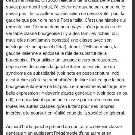
ce qu’il en retirait. En 2006 l’électeur de la Casa Delle Libertà
savait pour quoi il votait, l’électeur de gauche par contre ne le
savait pas : le travailleur salarié italien ne devait voter pour la
gauche que pour dire non à Forza Italia. C’est une histoire qui
remonte loin. Comme dans notre pays il n’y a jamais eu de
véritable classe bourgeoise (il y a des familles riches, oui,
mais elles n’ont jamais constitué une classe avec son
idéologie et son appareil d’état), depuis 1946 au moins, la
gauche italienne a endossé le rôle de substitut de la
bourgeoisie. Pour utiliser un langage d’euro-bureaucrates,
depuis des décennies la gauche italienne est victime du
syndrome de subsidiarité (voir note en post-scriptum, ndt),
c’est-à-dire qu’elle se sent obligée de faire tout ce que la non-
bourgeoisie italienne ne fait pas. Le marxisme avait forgé une
belle expression : « devenir classe générale » (voir note en ps,
ndt), ce qui advient quand une classe particulière convainc
toutes les autres classes qu’en luttant pour ses propres
intérêts, elle poursuit en réalité ceux de la société en général.
Aujourd’hui la gauche prétend au contraire « devenir classe
générale » en subissant l’hégémonie d’une autre et en