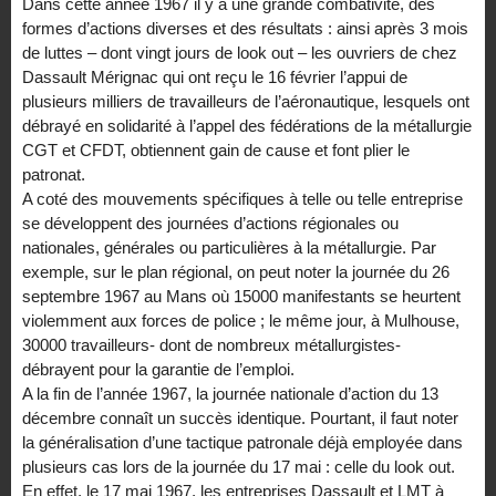
Dans cette année 1967 il y a une grande combativité, des
formes d’actions diverses et des résultats : ainsi après 3 mois
de luttes – dont vingt jours de look out – les ouvriers de chez
Dassault Mérignac qui ont reçu le 16 février l’appui de
plusieurs milliers de travailleurs de l’aéronautique, lesquels ont
débrayé en solidarité à l’appel des fédérations de la métallurgie
CGT et CFDT, obtiennent gain de cause et font plier le
patronat.
A coté des mouvements spécifiques à telle ou telle entreprise
se développent des journées d’actions régionales ou
nationales, générales ou particulières à la métallurgie. Par
exemple, sur le plan régional, on peut noter la journée du 26
septembre 1967 au Mans où 15000 manifestants se heurtent
violemment aux forces de police ; le même jour, à Mulhouse,
30000 travailleurs- dont de nombreux métallurgistes-
débrayent pour la garantie de l’emploi.
A la fin de l’année 1967, la journée nationale d’action du 13
décembre connaît un succès identique. Pourtant, il faut noter
la généralisation d’une tactique patronale déjà employée dans
plusieurs cas lors de la journée du 17 mai : celle du look out.
En effet, le 17 mai 1967, les entreprises Dassault et LMT à