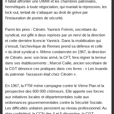
Il fallait affronter une UIMM et les chambres patronales,
hermétiques à toute négociation, qui maniait la répression, les
lock-out, tentait de s’attaquer au droit de grève par
l’instauration de postes de sécurité.
Parmi les pires : Citroën. Yannick Frémin, secrétaire du
syndicat, est giflé à deux reprises par un nervi de la direction
et cette dernière licencie Yannick. Dans la mobilisation qui
s’ensuit, l’archevêque de Rennes prend sa défense et celle
« du droit syndical ». Même condamnée en 1967, la direction
de Citroën, avec son bras armé, la CFT, fera régner la terreur
dans ses établissements ; Marcel Caille, ancien secrétaire de
la CGT dénonce ces pratiques dans ces livres : « Les truands
du patronat- l’assassin était chez Citroën ».
En 1967, la FTM mène campagne contre le Vème Plan et la
perspective des 600 000 chômeurs. Elle apporte ses forces
aux initiatives locales et départementales suite aux
ordonnances gouvernementales contre la Sécurité Sociale.
Les difficultés unitaires persistent au niveau professionnel. Au
plan confédéral, le CCN des 4 et 5 décembre, la CGT