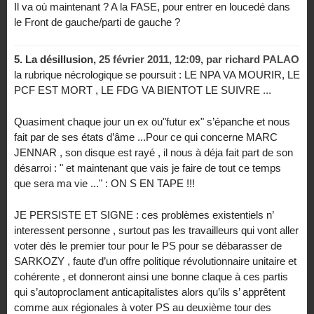
Il va où maintenant ? A la FASE, pour entrer en loucedé dans
le Front de gauche/parti de gauche ?
5.
La désillusion,
25 février 2011, 12:09
,
par
richard PALAO
la rubrique nécrologique se poursuit : LE NPA VA MOURIR, LE
PCF EST MORT , LE FDG VA BIENTOT LE SUIVRE ...
Quasiment chaque jour un ex ou"futur ex" s’épanche et nous
fait par de ses états d’âme ...Pour ce qui concerne MARC
JENNAR , son disque est rayé , il nous à déja fait part de son
désarroi : " et maintenant que vais je faire de tout ce temps
que sera ma vie ..." : ON S EN TAPE !!!
JE PERSISTE ET SIGNE : ces problèmes existentiels n’
interessent personne , surtout pas les travailleurs qui vont aller
voter dès le premier tour pour le PS pour se débarasser de
SARKOZY , faute d’un offre politique révolutionnaire unitaire et
cohérente , et donneront ainsi une bonne claque à ces partis
qui s’autoproclament anticapitalistes alors qu’ils s’ apprêtent
comme aux régionales à voter PS au deuxième tour des