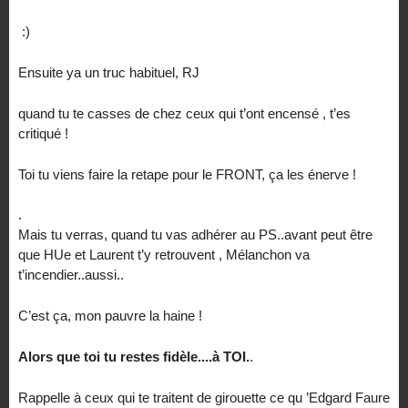
:)
Ensuite ya un truc habituel, RJ
quand tu te casses de chez ceux qui t’ont encensé , t’es
critiqué !
Toi tu viens faire la retape pour le FRONT, ça les énerve !
.
Mais tu verras, quand tu vas adhérer au PS..avant peut être
que HUe et Laurent t’y retrouvent , Mélanchon va
t’incendier..aussi..
C’est ça, mon pauvre la haine !
Alors que toi tu restes fidèle....à TOI.
.
Rappelle à ceux qui te traitent de girouette ce qu ’Edgard Faure