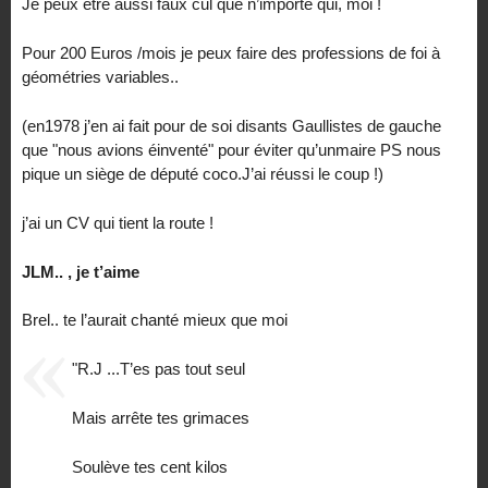
Je peux etre aussi faux cul que n’importe qui, moi !
Pour 200 Euros /mois je peux faire des professions de foi à
géométries variables..
(en1978 j’en ai fait pour de soi disants Gaullistes de gauche
que "nous avions éinventé" pour éviter qu’unmaire PS nous
pique un siège de député coco.J’ai réussi le coup !)
j’ai un CV qui tient la route !
JLM.. , je t’aime
Brel.. te l’aurait chanté mieux que moi
"R.J ...T’es pas tout seul
Mais arrête tes grimaces
Soulève tes cent kilos