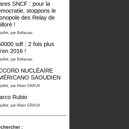
ares SNCF : pour la
mocratie, stoppons le
onopole des Relay de
lloré !
juillet, par Bellaciao
0000 sdf : 2 fois plus
’en 2016 !
juillet, par Bellaciao
CCORD NUCLÉAIRE
MÉRICANO SAOUDIEN
juillet, par Allain GRAUX
arco Rubio
juillet, par Allain GRAUX
chercher :