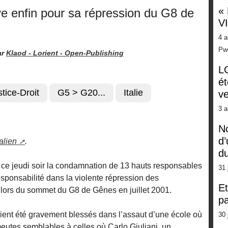
«
aye enfin pour sa répression du G8 de
V
4 a
Pw
ar
Klaod - Lorient -
Open-Publishing
LG
ét
stice-Droit
G5 > G20...
Italie
ve
3 a
No
d’
alien
.
d
 ce jeudi soir la condamnation de 13 hauts responsables
31 
responsabilité dans la violente répression des
Et
 lors du sommet du G8 de Gênes en juillet 2001.
pa
ient été gravement blessés dans l’assaut d’une école où
30 
meutes semblables à celles où Carlo Giuliani, un