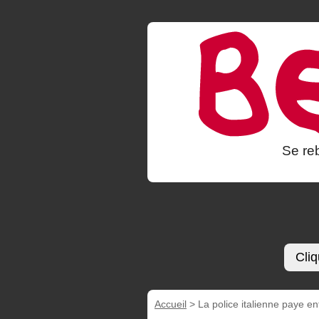
Se reb
Cliq
Accueil
>
La police italienne paye 