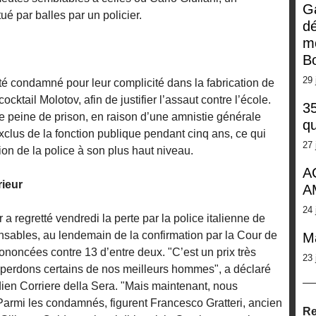
G
ué par balles par un policier.
dé
m
Bo
29 
té condamné pour leur complicité dans la fabrication de
ktail Molotov, afin de justifier l’assaut contre l’école.
35
e peine de prison, en raison d’une amnistie générale
qu
xclus de la fonction publique pendant cinq ans, ce qui
27 
on de la police à son plus haut niveau.
A
rieur
A
24 
r a regretté vendredi la perte par la police italienne de
nsables, au lendemain de la confirmation par la Cour de
M
ononcées contre 13 d’entre deux. "C’est un prix très
23 
perdons certains de nos meilleurs hommes", a déclaré
ien Corriere della Sera. "Mais maintenant, nous
" Parmi les condamnés, figurent Francesco Gratteri, ancien
Re