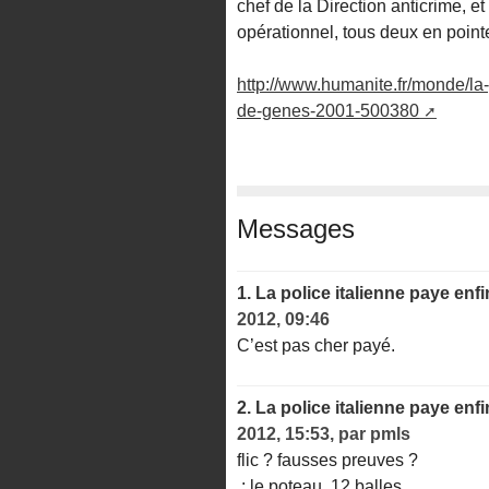
chef de la Direction anticrime, et
opérationnel, tous deux en pointe
http://www.humanite.fr/monde/la-
de-genes-2001-500380
Messages
1.
La police italienne paye en
2012, 09:46
C’est pas cher payé.
2.
La police italienne paye en
2012, 15:53
,
par
pmls
flic ? fausses preuves ?
: le poteau, 12 balles.