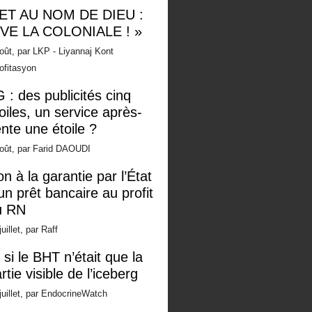
 ET AU NOM DE DIEU :
IVE LA COLONIALE ! »
oût, par LKP - Liyannaj Kont
ofitasyon
 : des publicités cinq
oiles, un service après-
nte une étoile ?
oût, par Farid DAOUDI
n à la garantie par l’État
un prêt bancaire au profit
u RN
juillet, par Raff
 si le BHT n’était que la
rtie visible de l’iceberg
juillet, par EndocrineWatch