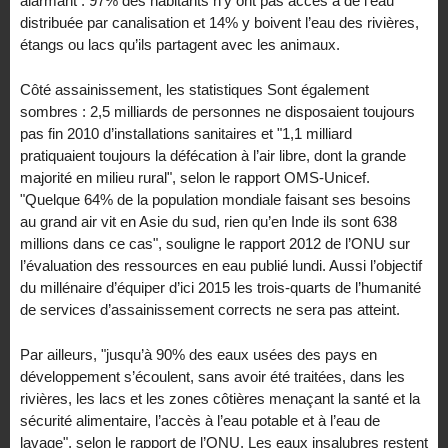
alarmant : 97% des habitants n’y ont pas accès à de l’eau
distribuée par canalisation et 14% y boivent l’eau des rivières,
étangs ou lacs qu’ils partagent avec les animaux.
Côté assainissement, les statistiques Sont également
sombres : 2,5 milliards de personnes ne disposaient toujours
pas fin 2010 d’installations sanitaires et "1,1 milliard
pratiquaient toujours la défécation à l’air libre, dont la grande
majorité en milieu rural", selon le rapport OMS-Unicef.
"Quelque 64% de la population mondiale faisant ses besoins
au grand air vit en Asie du sud, rien qu’en Inde ils sont 638
millions dans ce cas", souligne le rapport 2012 de l’ONU sur
l’évaluation des ressources en eau publié lundi. Aussi l’objectif
du millénaire d’équiper d’ici 2015 les trois-quarts de l’humanité
de services d’assainissement corrects ne sera pas atteint.
Par ailleurs, "jusqu’à 90% des eaux usées des pays en
développement s’écoulent, sans avoir été traitées, dans les
rivières, les lacs et les zones côtières menaçant la santé et la
sécurité alimentaire, l’accès à l’eau potable et à l’eau de
lavage", selon le rapport de l’ONU. Les eaux insalubres restent