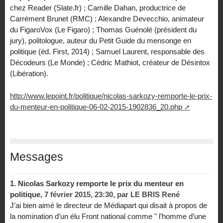
chez Reader (Slate.fr) ; Camille Dahan, productrice de
Carrément Brunet (RMC) ; Alexandre Devecchio, animateur
du FigaroVox (Le Figaro) ; Thomas Guénolé (président du
jury), politologue, auteur du Petit Guide du mensonge en
politique (éd. First, 2014) ; Samuel Laurent, responsable des
Décodeurs (Le Monde) ; Cédric Mathiot, créateur de Désintox
(Libération).
http://www.lepoint.fr/politique/nicolas-sarkozy-remporte-le-prix-
du-menteur-en-politique-06-02-2015-1902836_20.php
Messages
1.
Nicolas Sarkozy remporte le prix du menteur en
politique,
7 février 2015, 23:30
,
par
LE BRIS René
J’ai bien aimé le directeur de Médiapart qui disait à propos de
la nomination d’un élu Front national comme " l’homme d’une