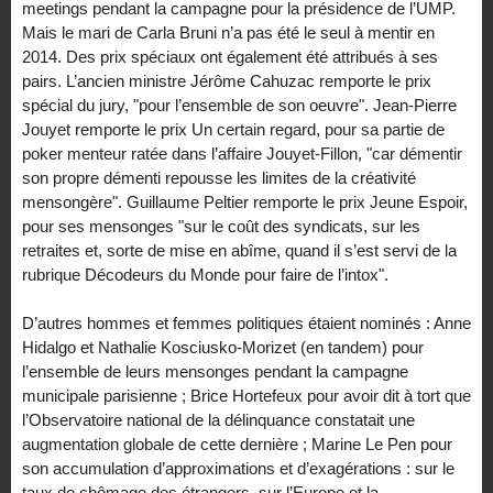
meetings pendant la campagne pour la présidence de l’UMP.
Mais le mari de Carla Bruni n’a pas été le seul à mentir en
2014. Des prix spéciaux ont également été attribués à ses
pairs. L’ancien ministre Jérôme Cahuzac remporte le prix
spécial du jury, "pour l’ensemble de son oeuvre". Jean-Pierre
Jouyet remporte le prix Un certain regard, pour sa partie de
poker menteur ratée dans l’affaire Jouyet-Fillon, "car démentir
son propre démenti repousse les limites de la créativité
mensongère". Guillaume Peltier remporte le prix Jeune Espoir,
pour ses mensonges "sur le coût des syndicats, sur les
retraites et, sorte de mise en abîme, quand il s’est servi de la
rubrique Décodeurs du Monde pour faire de l’intox".
D’autres hommes et femmes politiques étaient nominés : Anne
Hidalgo et Nathalie Kosciusko-Morizet (en tandem) pour
l’ensemble de leurs mensonges pendant la campagne
municipale parisienne ; Brice Hortefeux pour avoir dit à tort que
l’Observatoire national de la délinquance constatait une
augmentation globale de cette dernière ; Marine Le Pen pour
son accumulation d’approximations et d’exagérations : sur le
taux de chômage des étrangers, sur l’Europe et la