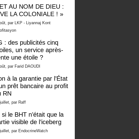
 ET AU NOM DE DIEU :
IVE LA COLONIALE ! »
oût, par LKP - Liyannaj Kont
ofitasyon
 : des publicités cinq
oiles, un service après-
nte une étoile ?
oût, par Farid DAOUDI
n à la garantie par l’État
un prêt bancaire au profit
u RN
juillet, par Raff
 si le BHT n’était que la
rtie visible de l’iceberg
juillet, par EndocrineWatch