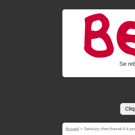
Se reb
Cliq
Accueil
>
Sarkozy chercherait-il à pr