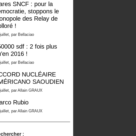
ares SNCF : pour la
mocratie, stoppons le
onopole des Relay de
lloré !
juillet, par Bellaciao
0000 sdf : 2 fois plus
’en 2016 !
juillet, par Bellaciao
CCORD NUCLÉAIRE
MÉRICANO SAOUDIEN
juillet, par Allain GRAUX
arco Rubio
juillet, par Allain GRAUX
chercher :