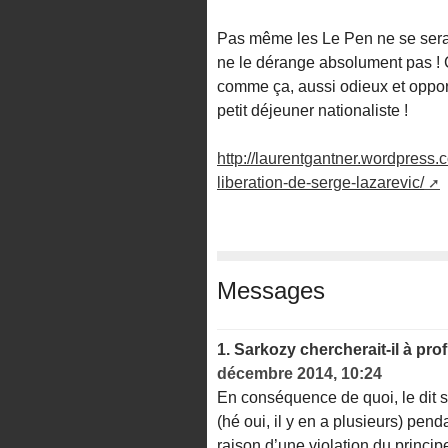
Pas même les Le Pen ne se seraie
ne le dérange absolument pas ! Ça
comme ça, aussi odieux et opportu
petit déjeuner nationaliste !
http://laurentgantner.wordpress.c
liberation-de-serge-lazarevic/
Messages
1.
Sarkozy chercherait-il à prof
décembre 2014, 10:24
En conséquence de quoi, le dit s
(hé oui, il y en a plusieurs) pe
raison d’une violation du principe