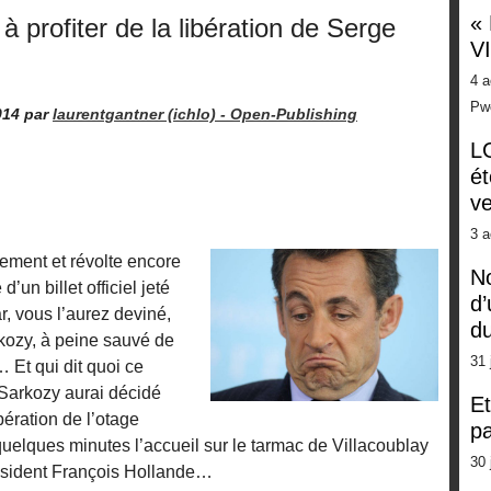
«
à profiter de la libération de Serge
V
4 a
Pw
014
par
laurentgantner (ichlo) -
Open-Publishing
LG
ét
ve
3 a
ement et révolte encore
No
’un billet officiel jeté
d’
r, vous l’aurez deviné,
d
rkozy, à peine sauvé de
31 
… Et qui dit quoi ce
Sarkozy aurai décidé
Et
bération de l’otage
pa
uelques minutes l’accueil sur le tarmac de Villacoublay
30 
résident François Hollande…