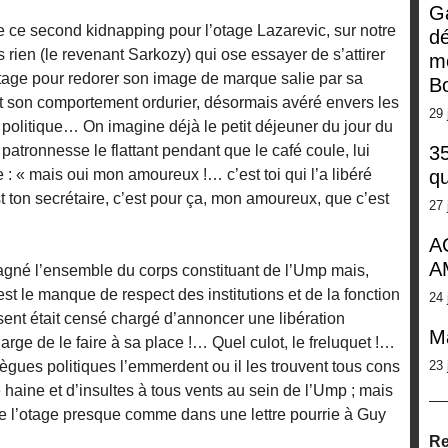
G
 ce second kidnapping pour l’otage Lazarevic, sur notre
dé
s rien (le revenant Sarkozy) qui ose essayer de s’attirer
m
’otage pour redorer son image de marque salie par sa
Bo
et son comportement ordurier, désormais avéré envers les
29 
politique… On imagine déjà le petit déjeuner du jour du
tronnesse le flattant pendant que le café coule, lui
35
e : « mais oui mon amoureux !… c’est toi qui l’a libéré
qu
 ton secrétaire, c’est pour ça, mon amoureux, que c’est
27 
A
A
 gagné l’ensemble du corps constituant de l’Ump mais,
est le manque de respect des institutions et de la fonction
24 
ésent était censé chargé d’annoncer une libération
M
rge de le faire à sa place !… Quel culot, le freluquet !…
ègues politiques l’emmerdent ou il les trouvent tous cons
23 
haine et d’insultes à tous vents au sein de l’Ump ; mais
n de l’otage presque comme dans une lettre pourrie à Guy
Re