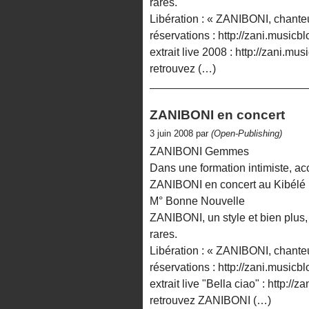
rares.
Libération : « ZANIBONI, chante
réservations : http://zani.musicblo
extrait live 2008 : http://zani.mu
retrouvez (…)
ZANIBONI en concert
3 juin 2008 par
(Open-Publishing)
ZANIBONI Gemmes
Dans une formation intimiste, 
ZANIBONI en concert au Kibélé le
M° Bonne Nouvelle
ZANIBONI, un style et bien plus, u
rares.
Libération : « ZANIBONI, chante
réservations : http://zani.musicblo
extrait live "Bella ciao" : http:/
retrouvez ZANIBONI (…)