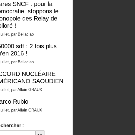
ares SNCF : pour la
mocratie, stoppons le
onopole des Relay de
lloré !
juillet, par Bellaciao
0000 sdf : 2 fois plus
’en 2016 !
juillet, par Bellaciao
CCORD NUCLÉAIRE
MÉRICANO SAOUDIEN
juillet, par Allain GRAUX
arco Rubio
juillet, par Allain GRAUX
chercher :