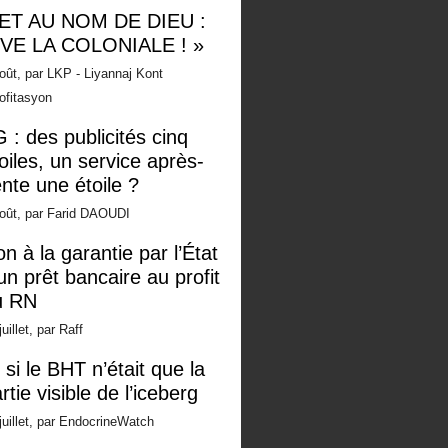
 ET AU NOM DE DIEU :
IVE LA COLONIALE ! »
oût, par LKP - Liyannaj Kont
ofitasyon
 : des publicités cinq
oiles, un service après-
nte une étoile ?
oût, par Farid DAOUDI
n à la garantie par l’État
un prêt bancaire au profit
u RN
juillet, par Raff
 si le BHT n’était que la
rtie visible de l’iceberg
juillet, par EndocrineWatch