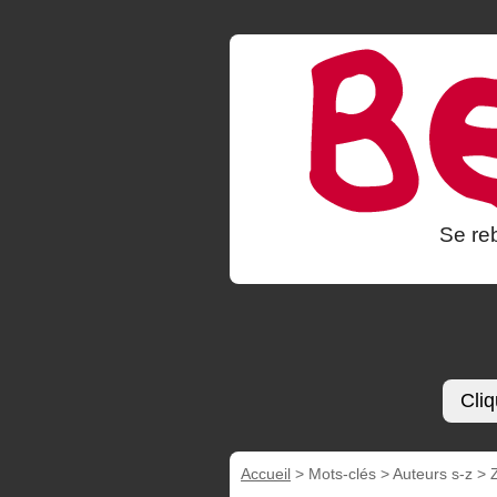
Se reb
Cliq
Accueil
> Mots-clés > Auteurs s-z >