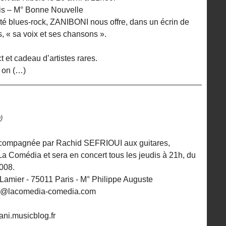
ris – M° Bonne Nouvelle
té blues-rock, ZANIBONI nous offre, dans un écrin de
s, « sa voix et ses chansons ».
ct et cadeau d’artistes rares.
 on (…)
)
accompagnée par Rachid SEFRIOUI aux guitares,
a Comédia et sera en concert tous les jeudis à 21h, du
008.
amier - 75011 Paris - M° Philippe Auguste
esa@lacomedia-comedia.com
ani.musicblog.fr