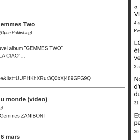
«
V
4 a
- Gemmes Two
Pw
(Open-Publishing)
LG
nouvel album "GEMMES TWO"
ét
ELLA CIAO"…
ve
3 a
u.be&list=UUPHKhXRur3Q0bXj489GFG9Q
No
d’
d
du monde (video)
31 
g)
Et
de Gemmes ZANIBONI
pa
30 
26 mars