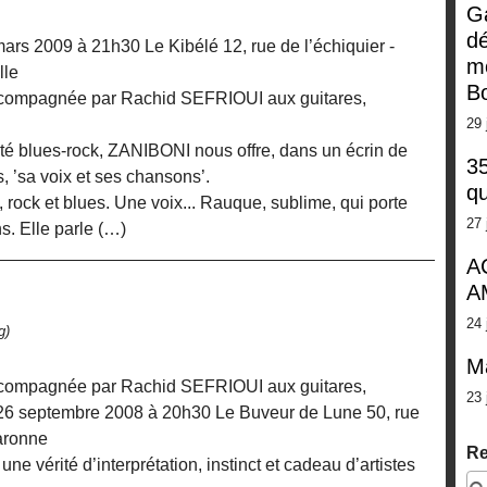
G
dé
rs 2009 à 21h30 Le Kibélé 12, rue de l’échiquier -
m
lle
Bo
accompagnée par Rachid SEFRIOUI aux guitares,
29 
té blues-rock, ZANIBONI nous offre, dans un écrin de
35
s, ’sa voix et ses chansons’.
qu
 rock et blues. Une voix... Rauque, sublime, qui porte
27 
s. Elle parle (…)
A
A
24 
g)
M
accompagnée par Rachid SEFRIOUI aux guitares,
23 
26 septembre 2008 à 20h30 Le Buveur de Lune 50, rue
aronne
Re
ne vérité d’interprétation, instinct et cadeau d’artistes