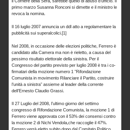
il Corriere della Sera, sarebbe quello di abuso d’ufficio. Il
primo marzo Susanna Ronconi si dimette e il ministro le
revoca la nomina.
Il 16 luglio 2007 annuncia un ddl atto a regolamentare la
pubblicità sui superalcolici.[1]
Nel 2008, in occasione delle elezioni politiche, Ferrero è
candidato alla Camera ma non è rieletto, a causa del
pessimo risultato elettorale della sinistra. Per il
Congresso del partito previsto per luglio 2008 è tra i co-
firmatari della mozione numero 1 "Rifondazione
Comunista in movimento Rilanciare il Partito, costruire
l’unità a sinistra" assieme al leader della corrente
dell’Ernesto Claudio Grassi.
Il 27 Luglio del 2008, l’ultimo giorno del settimo
congresso di Rifondazione Comunista, la mozione 1 di
Ferrero viene approvata con il 53% dei consensi contro
la mozione 2 di Nichi Vendola,che raccoglie il 47%.
Ferrero verrà eletto subito dopo dal Comitato Politico