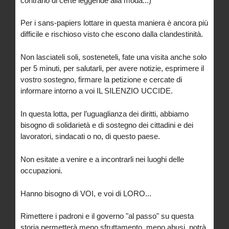
contrario di certe leggende alla moda...)
Per i sans-papiers lottare in questa maniera è ancora più
difficile e rischioso visto che escono dalla clandestinità.
Non lasciateli soli, sosteneteli, fate una visita anche solo
per 5 minuti, per salutarli, per avere notizie, esprimere il
vostro sostegno, firmare la petizione e cercate di
informare intorno a voi IL SILENZIO UCCIDE.
In questa lotta, per l’uguaglianza dei diritti, abbiamo
bisogno di solidarietà e di sostegno dei cittadini e dei
lavoratori, sindacati o no, di questo paese.
Non esitate a venire e a incontrarli nei luoghi delle
occupazioni.
Hanno bisogno di VOI, e voi di LORO...
Rimettere i padroni e il governo "al passo" su questa
storia permetterà meno sfruttamento, meno abusi, potrà