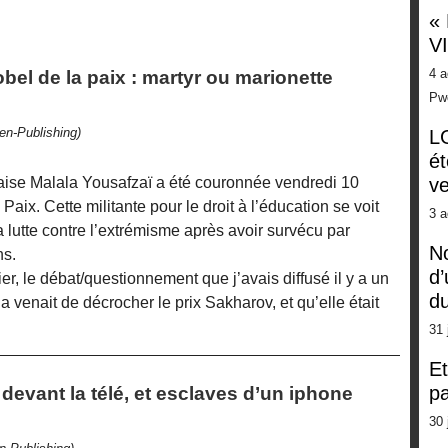
«
V
4 a
obel de la paix : martyr ou marionette
Pw
en-Publishing)
LG
ét
aise Malala Yousafzaï a été couronnée vendredi 10
ve
aix. Cette militante pour le droit à l’éducation se voit
3 a
lutte contre l’extrémisme après avoir survécu par
No
ns.
d’
ier, le débat/questionnement que j’avais diffusé il y a un
d
a venait de décrocher le prix Sakharov, et qu’elle était
31 
Et
pa
 devant la télé, et esclaves d’un iphone
30 