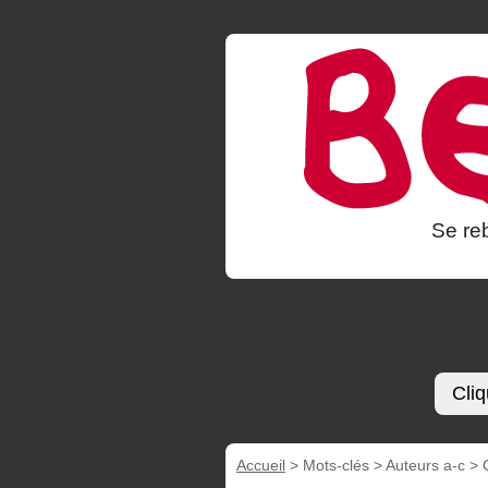
Se reb
Cliq
Accueil
> Mots-clés > Auteurs a-c >