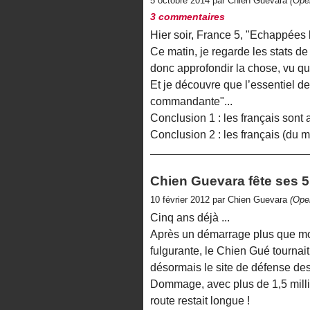
5 octobre 2014 par Chien Guevara
(Ope
3 commentaires
Hier soir, France 5, "Echappées 
Ce matin, je regarde les stats de
donc approfondir la chose, vu que
Et je découvre que l’essentiel des
commandante"...
Conclusion 1 : les français sont a
Conclusion 2 : les français (du 
Chien Guevara fête ses 5 
10 février 2012 par Chien Guevara
(Ope
Cinq ans déjà ...
Après un démarrage plus que mod
fulgurante, le Chien Gué tournait
désormais le site de défense de
Dommage, avec plus de 1,5 milli
route restait longue !