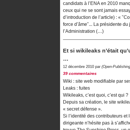
candidats à l’ENA en 2010 manqu
ceux qui ne se sont jamais essa
d’introduction de l’article) : «
force d’âme"... La présidente du
l’Administration (…)
Et si wikileaks n’était qu
…
12 décembre 2010 par
(Open-Publishing
39 commentaires
Wiki : site web modifiable par se
Leaks : fuites
Wikileaks, c’est quoi, c’est qui ?
Depuis sa création, le site wiki
« secret défense ».
Si l’identité des contributeurs et
dirigeante n’hésite pas à s’affich
trouve The Sunshine Press, un o