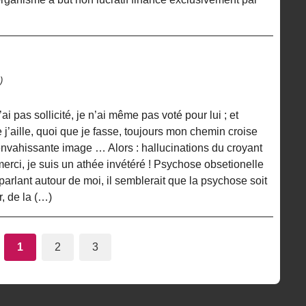
)
ai pas sollicité, je n’ai même pas voté pour lui ; et
ue j’aille, quoi que je fasse, toujours mon chemin croise
 envahissante image … Alors : hallucinations du croyant
merci, je suis un athée invétéré ! Psychose obsetionelle
parlant autour de moi, il semblerait que la psychose soit
, de la (…)
1
2
3