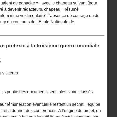
aient de panache » ; avec le chapeau suivant (pour
yé à devenir rédacteurs, chapeau = résumé
 "Conformisme vestimentaire", "absence de courage ou de
 jury du concours de l’Ecole Nationale de
’un prétexte à la troisième guerre mondiale
)
s visiteurs
leaks publie des documents sensibles, voire classés
 leur rémunération éventuelle restent un secret, l’équipe
er et à donner des conférences. A l’origine du projet, on
rganisme à but non lucratif financé exclusivement par