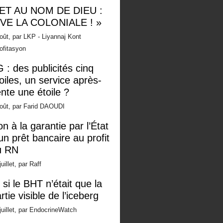
 ET AU NOM DE DIEU :
IVE LA COLONIALE ! »
oût, par LKP - Liyannaj Kont
ofitasyon
 : des publicités cinq
oiles, un service après-
nte une étoile ?
oût, par Farid DAOUDI
n à la garantie par l’État
un prêt bancaire au profit
u RN
juillet, par Raff
 si le BHT n’était que la
rtie visible de l’iceberg
juillet, par EndocrineWatch