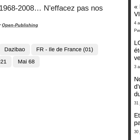
«
"1968-2008… N’effacez pas nos
V
4 a
r
Open-Publishing
Pw
LG
Dazibao
FR - Ile de France (01)
ét
ve
021
Mai 68
3 a
No
d’
d
31 
Et
pa
30 