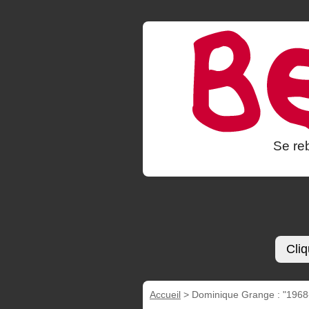
Se reb
Cliq
Accueil
>
Dominique Grange : "1968-