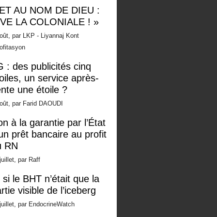
 ET AU NOM DE DIEU :
IVE LA COLONIALE ! »
oût, par LKP - Liyannaj Kont
ofitasyon
 : des publicités cinq
oiles, un service après-
nte une étoile ?
oût, par Farid DAOUDI
n à la garantie par l’État
un prêt bancaire au profit
u RN
juillet, par Raff
 si le BHT n’était que la
rtie visible de l’iceberg
juillet, par EndocrineWatch