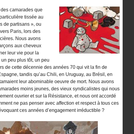
s des camarades que
particulière tissée au
s de partisans », ou
ers Paris, lors des
icières. Nous avons
garçons aux cheveux
ner leur vie pour la
 un peu plus tôt, un peu
rs de cette décennie des années 70 qui vit la fin de
spagne, tandis qu’au Chili, en Uruguay, au Brésil, en
entamaient leur abominable oeuvre de mort. Nous avons
camarades moins jeunes, des vieux syndicalistes qui nous
ment ouvrier et sur la Résistance, et nous ont accordé
omment ne pas penser avec affection et respect à tous ces
 évoquant ces années d’engagement irréductible ?