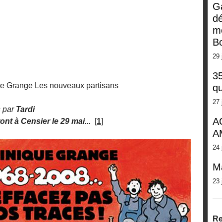
G
dé
m
Bo
29 
35
e Grange Les nouveaux partisans
qu
27 
s par
Tardi
A
nt à Censier le 29 mai...
[
1
]
A
24 
M
23 
Re