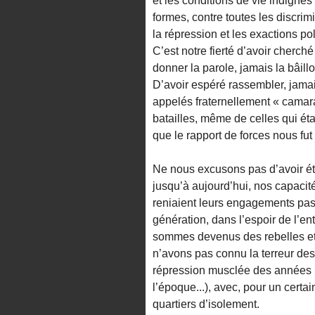
et les conditions de vie indignes
formes, contre toutes les discrimi
la répression et les exactions pol
C’est notre fierté d’avoir cherché
donner la parole, jamais la bâil
D’avoir espéré rassembler, jamais
appelés fraternellement « camarad
batailles, même de celles qui éta
que le rapport de forces nous fut
Ne nous excusons pas d’avoir été
jusqu’à aujourd’hui, nos capacité
reniaient leurs engagements passé
génération, dans l’espoir de l’en
sommes devenus des rebelles et
n’avons pas connu la terreur des
répression musclée des années Po
l’époque...), avec, pour un certai
quartiers d’isolement.