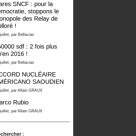
ares SNCF : pour la
mocratie, stoppons le
onopole des Relay de
lloré !
juillet, par Bellaciao
0000 sdf : 2 fois plus
’en 2016 !
juillet, par Bellaciao
CCORD NUCLÉAIRE
MÉRICANO SAOUDIEN
juillet, par Allain GRAUX
arco Rubio
juillet, par Allain GRAUX
chercher :