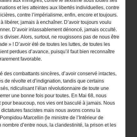
 faites aux immigrés, contre le sexisme sous toutes ses
nations et les atteintes aux libertés individuelles, contre
icières, contre l’impérialisme, enfin, encore et toujours.
 à libérer, jamais à enchaîner. D’avoir toujours voulu
lonner. D’avoir inlassablement dénoncé, jamais occulté.
 diviser. Alors, surtout, ne rougissons pas de nous être
e » ! D’avoir été de toutes les luttes, de toutes les
ient perdues d’avance, puisqu’il faut bien reconnaître
 rarement favorable.
 des combattants sincères, d’avoir conservé intactes,
s de révolte et d’indignation, tandis que certains
s, ridiculisant l’élan révolutionnaire de toute une
terrer une bonne fois pour toutes. En Mai 68, nous
 pour beaucoup, nos vies ont basculé à jamais. Nous
 dictatures fascistes mais nous avons connu la
mpidou-Marcellin (le ministre de l’Intérieur de
n nombre d’entre nous, la clandestinité, la prison et les