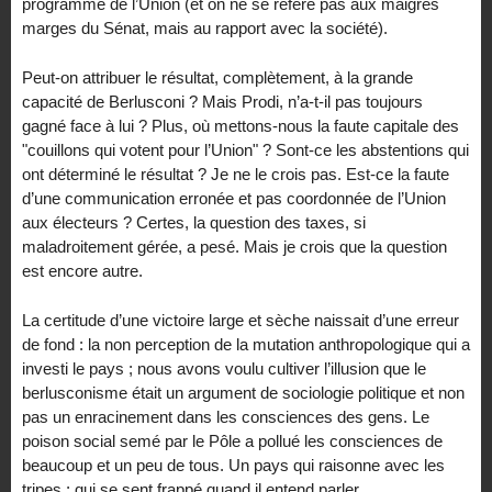
programme de l’Union (et on ne se réfère pas aux maigres
marges du Sénat, mais au rapport avec la société).
Peut-on attribuer le résultat, complètement, à la grande
capacité de Berlusconi ? Mais Prodi, n’a-t-il pas toujours
gagné face à lui ? Plus, où mettons-nous la faute capitale des
"couillons qui votent pour l’Union" ? Sont-ce les abstentions qui
ont déterminé le résultat ? Je ne le crois pas. Est-ce la faute
d’une communication erronée et pas coordonnée de l’Union
aux électeurs ? Certes, la question des taxes, si
maladroitement gérée, a pesé. Mais je crois que la question
est encore autre.
La certitude d’une victoire large et sèche naissait d’une erreur
de fond : la non perception de la mutation anthropologique qui a
investi le pays ; nous avons voulu cultiver l’illusion que le
berlusconisme était un argument de sociologie politique et non
pas un enracinement dans les consciences des gens. Le
poison social semé par le Pôle a pollué les consciences de
beaucoup et un peu de tous. Un pays qui raisonne avec les
tripes ; qui se sent frappé quand il entend parler