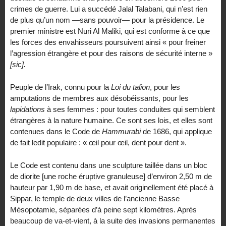
crimes de guerre. Lui a succédé Jalal Talabani, qui n’est rien
de plus qu’un nom —sans pouvoir— pour la présidence. Le
premier ministre est Nuri Al Maliki, qui est conforme à ce que
les forces des envahisseurs poursuivent ainsi « pour freiner
l’agression étrangère et pour des raisons de sécurité interne »
[sic].
Peuple de l’Irak, connu pour la
Loi du talion
, pour les
amputations de membres aux désobéissants, pour les
lapidations
à ses femmes : pour toutes conduites qui semblent
étrangères à la nature humaine. Ce sont ses lois, et elles sont
contenues dans le Code de
Hammurabi
de 1686, qui applique
de fait ledit populaire : « œil pour œil, dent pour dent ».
Le Code est contenu dans une sculpture taillée dans un bloc
de diorite [une roche éruptive granuleuse] d’environ 2,50 m de
hauteur par 1,90 m de base, et avait originellement été placé à
Sippar, le temple de deux villes de l’ancienne Basse
Mésopotamie, séparées d’à peine sept kilomètres. Après
beaucoup de va-et-vient, à la suite des invasions permanentes