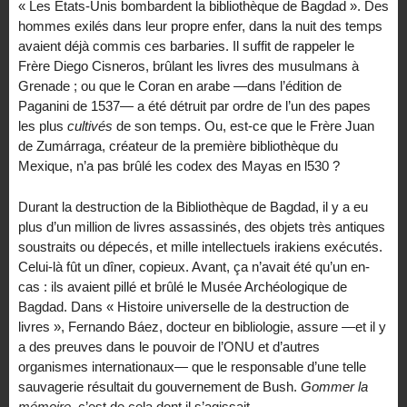
« Les États-Unis bombardent la bibliothèque de Bagdad ». Des
hommes exilés dans leur propre enfer, dans la nuit des temps
avaient déjà commis ces barbaries. Il suffit de rappeler le
Frère Diego Cisneros, brûlant les livres des musulmans à
Grenade ; ou que le Coran en arabe —dans l’édition de
Paganini de 1537— a été détruit par ordre de l’un des papes
les plus
cultivés
de son temps. Ou, est-ce que le Frère Juan
de Zumárraga, créateur de la première bibliothèque du
Mexique, n’a pas brûlé les codex des Mayas en l530 ?
Durant la destruction de la Bibliothèque de Bagdad, il y a eu
plus d’un million de livres assassinés, des objets très antiques
soustraits ou dépecés, et mille intellectuels irakiens exécutés.
Celui-là fût un dîner, copieux. Avant, ça n’avait été qu’un en-
cas : ils avaient pillé et brûlé le Musée Archéologique de
Bagdad. Dans « Histoire universelle de la destruction de
livres », Fernando Báez, docteur en bibliologie, assure —et il y
a des preuves dans le pouvoir de l’ONU et d’autres
organismes internationaux— que le responsable d’une telle
sauvagerie résultait du gouvernement de Bush.
Gommer la
mémoire
, c’est de cela dont il s’agissait.