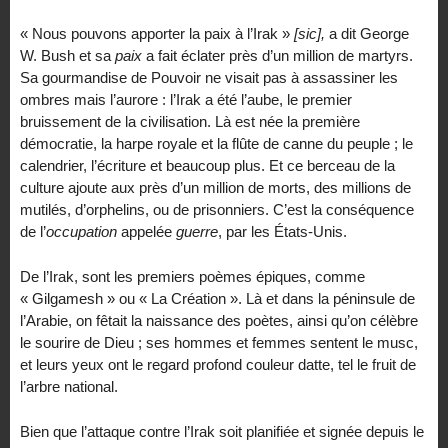
« Nous pouvons apporter la paix à l’Irak »
[sic],
a dit George
W. Bush et sa
paix
a fait éclater près d’un million de martyrs.
Sa gourmandise de Pouvoir ne visait pas à assassiner les
ombres mais l’aurore : l’Irak a été l’aube, le premier
bruissement de la civilisation. Là est née la première
démocratie, la harpe royale et la flûte de canne du peuple ; le
calendrier, l’écriture et beaucoup plus. Et ce berceau de la
culture ajoute aux près d’un million de morts, des millions de
mutilés, d’orphelins, ou de prisonniers. C’est la conséquence
de l’
occupation
appelée
guerre
, par les États-Unis.
De l’Irak, sont les premiers poèmes épiques, comme
« Gilgamesh » ou « La Création ». Là et dans la péninsule de
l’Arabie, on fêtait la naissance des poètes, ainsi qu’on célèbre
le sourire de Dieu ; ses hommes et femmes sentent le musc,
et leurs yeux ont le regard profond couleur datte, tel le fruit de
l’arbre national.
Bien que l’attaque contre l’Irak soit planifiée et signée depuis le