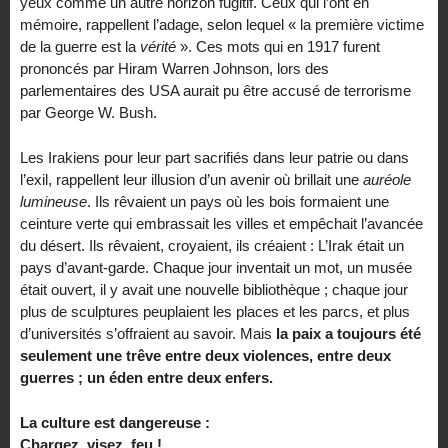
yeux comme un autre horizon fugitif. Ceux qui l’ont en
mémoire, rappellent l’adage, selon lequel « la première victime
de la guerre est la
vérité
». Ces mots qui en 1917 furent
prononcés par Hiram Warren Johnson, lors des
parlementaires des USA aurait pu être accusé de terrorisme
par George W. Bush.
Les Irakiens pour leur part sacrifiés dans leur patrie ou dans
l’exil, rappellent leur illusion d’un avenir où brillait une
auréole
lumineuse
. Ils rêvaient un pays où les bois formaient une
ceinture verte qui embrassait les villes et empêchait l’avancée
du désert. Ils rêvaient, croyaient, ils créaient : L’Irak était un
pays d’avant-garde. Chaque jour inventait un mot, un musée
était ouvert, il y avait une nouvelle bibliothèque ; chaque jour
plus de sculptures peuplaient les places et les parcs, et plus
d’universités s’offraient au savoir. Mais
la paix a toujours été
seulement une trêve entre deux violences, entre deux
guerres ; un éden entre deux enfers.
La culture est dangereuse :
Chargez, visez, feu !