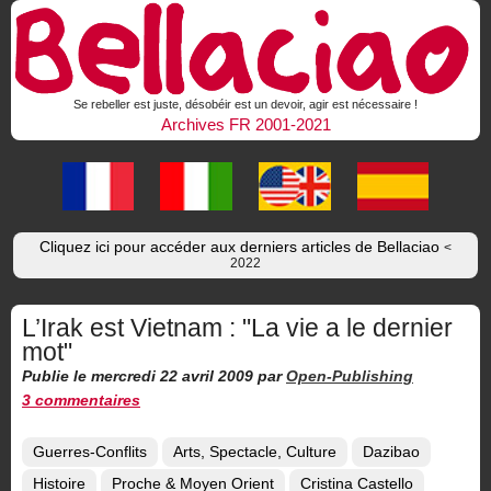
Se rebeller est juste, désobéir est un devoir, agir est nécessaire !
Archives FR 2001-2021
Cliquez ici pour accéder aux derniers articles de Bellaciao
<
2022
L’Irak est Vietnam : "La vie a le dernier
mot"
Publie le mercredi 22 avril 2009
par
Open-Publishing
3 commentaires
Guerres-Conflits
Arts, Spectacle, Culture
Dazibao
Histoire
Proche & Moyen Orient
Cristina Castello