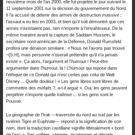
neuvième mois de l’an 2000, elle fut projetée le jour suivant le
11 septembre 2001 sur la décision du gouvernement du Nord.
Il l’a accusé de détenir des armes de destruction massive ;
l’assaut a eu lieu en 2003, et bien qu’il soit démontré que ces
armes n’existaient pas, rien n’importe à l’envahisseur. De la
même manière avant la capture de Saddam Hussein, le
secrétaire nord-américain de la Défense, Donald Rumsfeld
proféra une déraison similaire : « Nous ne l’avons pas trouvé
¬[S.H], mais personne n’oserait prétendre qu’il n’a jamais
existé ». Ça alors, l’argument et l’
humour
! Peut-être
argumenter dans l’humour, là ! L’humour qui repose dans
l’
éthique
de ce Donald qui n’est certes pas celui de Walt
Disney… Quelle douleur ! « Les gens libres sont libres de
commettre des
méfaits
?, a-t-il argué ». Oui, les gens peuvent
perpétrer n’importe quelle traîtrise ... si les gens sont le
Pouvoir.
La géographie de l’Irak —traversée du nord au sud par les
rivières Tigre et Euphrate— répond à la signification de son
nom, dont la traduction castillane signifie littéralement « bord
de l’eau ». Ses vallées, steppes, montagnes et déserts