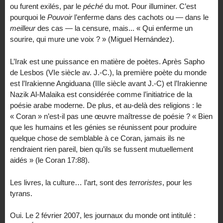
ou furent exilés, par le
péché
du mot. Pour illuminer. C’est
pourquoi le
Pouvoir
l’enferme dans des cachots ou — dans le
meilleur
des cas — la censure, mais... « Qui enferme un
sourire, qui mure une voix ? » (Miguel Hernández).
L’Irak est une puissance en matière de poètes. Après Sapho
de Lesbos (VIe siècle av. J.-C.), la première poète du monde
est l’Irakienne Angiduana (IIIe siècle avant J.-C) et l’Irakienne
Nazik Al-Malaika est considérée comme l’initiatrice de la
poésie arabe moderne. De plus, et au-delà des religions : le
« Coran » n’est-il pas une œuvre maîtresse de poésie ? « Bien
que les humains et les génies se réunissent pour produire
quelque chose de semblable à ce Coran, jamais ils ne
rendraient rien pareil, bien qu’ils se fussent mutuellement
aidés » (le Coran 17:88).
Les livres, la culture… l’art, sont des
terroristes
, pour les
tyrans.
Oui. Le 2 février 2007, les journaux du monde ont intitulé :