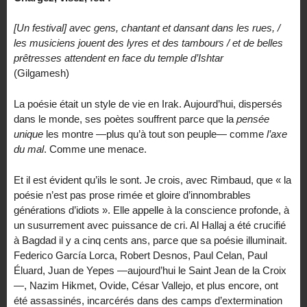
[Un festival] avec gens, chantant et dansant dans les rues, /
les musiciens jouent des lyres et des tambours / et de belles
prêtresses attendent en face du temple d’Ishtar
(Gilgamesh)
La poésie était un style de vie en Irak. Aujourd’hui, dispersés
dans le monde, ses poètes souffrent parce que la
pensée
unique
les montre —plus qu’à tout son peuple— comme
l’axe
du mal
. Comme une menace.
Et il est évident qu’ils le sont. Je crois, avec Rimbaud, que « la
poésie n’est pas prose rimée et gloire d’innombrables
générations d’idiots ». Elle appelle à la conscience profonde, à
un susurrement avec puissance de cri. Al Hallaj a été crucifié
à Bagdad il y a cinq cents ans, parce que sa poésie illuminait.
Federico García Lorca, Robert Desnos, Paul Celan, Paul
Éluard, Juan de Yepes —aujourd’hui le Saint Jean de la Croix
—, Nazim Hikmet, Ovide, César Vallejo, et plus encore, ont
été assassinés, incarcérés dans des camps d’extermination