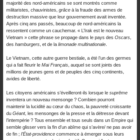
majorité des nord-américains se sont montrés comme
militaristes, chauvinistes,
grâce
à la fraude des armes de
destruction massive que leur gouvernement avait inventée.
Après cinq ans passés, beaucoup de nord-américains la
ressentent comme un cauchemar. « L’Irak est le nouveau
Vietnam » cette phrase se propage dans le pays des
Oscars
,
des
hamburgers
, et de la
limonade multinationale
.
Le Vietnam, cette autre guerre bestiale, a été l’un des germes
qui a fait fleurir le
Mai Français
, auquel se sont joints des
millions de jeunes gens et de peuples des cinq continents,
avides de liberté.
Les citoyens américains s’éveilleront-ils lorsque le
suprême
inventera un nouveau mensonge ? Combien pourront
maintenir la lucidité au cœur du chaos, la pauvreté croissante
du
Géant
, les mensonges de la presse et la détresse devant
l’intempérie ? Tous ensemble et tous seuls dans un Empire qui
semble glisser vers la fin d’un abîme qui s’avère/ ne pas avoir
de fin ;
l’État-providence
commence à émerger sous leurs