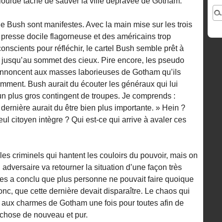
a lourde tache de sauver la ville dépravée de Gotham.
e Bush sont manifestes. Avec la main mise sur les trois
resse docile flagorneuse et des américains trop
conscients pour réfléchir, le cartel Bush semble prêt à
s jusqu’au sommet des cieux. Pire encore, les pseudo
 annoncent aux masses laborieuses de Gotham qu’ils
remment. Bush aurait du écouter les généraux qui lui
 un plus gros contingent de troupes. Je comprends :
e dernière aurait du être bien plus importante. » Hein ?
l citoyen intègre ? Qui est-ce qui arrive à avaler ces
 les criminels qui hantent les couloirs du pouvoir, mais on
 adversaire va retourner la situation d’une façon très
es a conclu que plus personne ne pouvait faire quoique
onc, que cette dernière devait disparaître. Le chaos qui
e aux charmes de Gotham une fois pour toutes afin de
 chose de nouveau et pur.