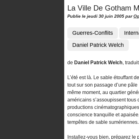
La Ville De Gotham Mé
Publie le jeudi 30 juin 2005
par
Op
Guerres-Conflits
Intern
Daniel Patrick Welch
de
Daniel Patrick Welch
, tradui
L’été est là. Le sable étouffant
tout sur son passage d’une pâle
même moment, au quartier généra
américains s’assoupissent tous 
productions cinématographiques d
conscience tranquille et apaisée,
tempêtes de sable sumériennes.
Installez-vous bien, préparez l