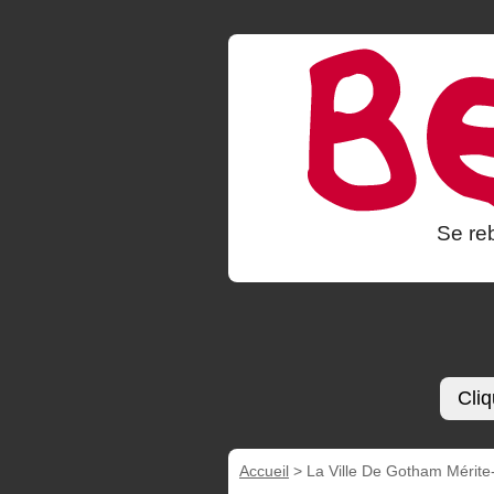
Se reb
Cliq
Accueil
>
La Ville De Gotham Mérite-