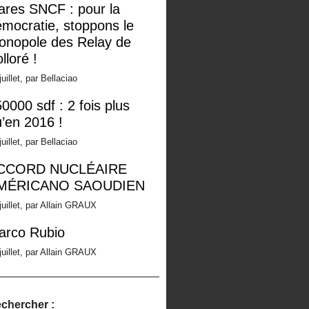
ares SNCF : pour la
mocratie, stoppons le
onopole des Relay de
lloré !
juillet, par Bellaciao
0000 sdf : 2 fois plus
’en 2016 !
juillet, par Bellaciao
CCORD NUCLÉAIRE
MÉRICANO SAOUDIEN
juillet, par Allain GRAUX
arco Rubio
juillet, par Allain GRAUX
chercher :