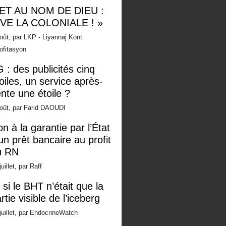
 ET AU NOM DE DIEU :
IVE LA COLONIALE ! »
oût, par LKP - Liyannaj Kont
ofitasyon
 : des publicités cinq
oiles, un service après-
nte une étoile ?
oût, par Farid DAOUDI
n à la garantie par l’État
un prêt bancaire au profit
u RN
juillet, par Raff
 si le BHT n’était que la
rtie visible de l’iceberg
juillet, par EndocrineWatch