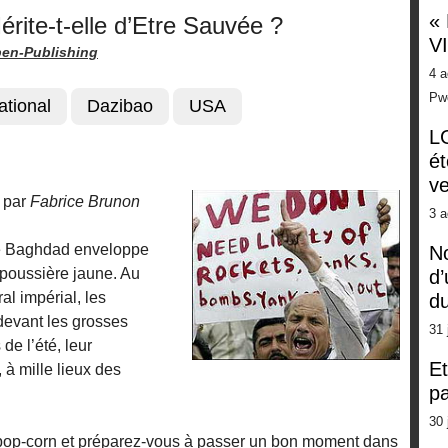
«
rite-t-elle d’Etre Sauvée ?
V
en-Publishing
4 a
Pw
ational
Dazibao
USA
LG
ét
ve
t par
Fabrice Brunon
3 a
 de Baghdad enveloppe
No
 poussière jaune. Au
d’
l impérial, les
d
devant les grosses
31 
e l’été, leur
Et
 à mille lieux des
pa
30 
e pop-corn et préparez-vous à passer un bon moment dans