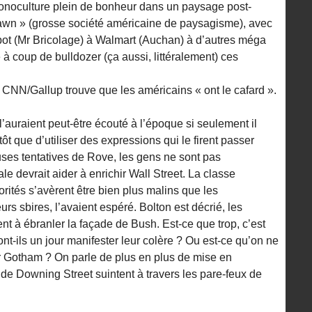
a monoculture plein de bonheur dans un paysage post-
wn » (grosse société américaine de paysagisme), avec
ot (Mr Bricolage) à Walmart (Auchan) à d’autres méga
à coup de bulldozer (ça aussi, littéralement) ces
CNN/Gallup trouve que les américains « ont le cafard ».
’auraient peut-être écouté à l’époque si seulement il
ôt que d’utiliser des expressions qui le firent passer
ses tentatives de Rove, les gens ne sont pas
e devrait aider à enrichir Wall Street. La classe
rités s’avèrent être bien plus malins que les
urs sbires, l’avaient espéré. Bolton est décrié, les
nt à ébranler la façade de Bush. Est-ce que trop, c’est
nt-ils un jour manifester leur colère ? Ou est-ce qu’on ne
ur Gotham ? On parle de plus en plus de mise en
de Downing Street suintent à travers les pare-feux de