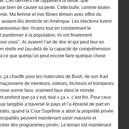
. Ces derniers me rappellent la vérité, que
ue bien de causer sa perte. Cette bulle, comme toutes
arente. Ma femme et moi fûmes témoin avec effroi du
 avaient élu domicile en Amérique. Les élections furent
 amoureux des ‘ricains tout en condamnant le
 pardonner à la population, ils ont finalement
r vous", ils avaient l’air de dire et qui peut leur en
ien réelle est (au-delà de la capacité de compréhension
est-ce que quelqu’un peut encore faire quelque chose
ça chauffe pour les matricules de Bush, de son Karl
maçonnerie de menteurs, voleurs, tricheurs et trompeurs.
hose sonne faux, vraiment faux dans le monde
profond que ça y est, tout « ça », c’est fini. Pour ceux
e tangible a traversé le pays et l’a ébranlé de part en
istes, quand la Cour Suprême a aboli la propriété privée
icipalités peuvent maintenant saisir maisons et
ntier des programmes privés. Le terrain est maintenant