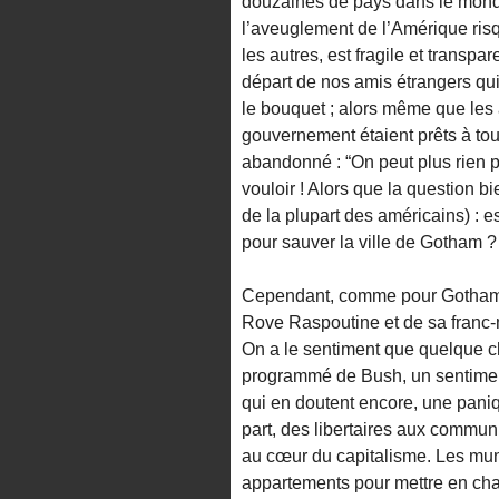
douzaines de pays dans le monde
l’aveuglement de l’Amérique risq
les autres, est fragile et transp
départ de nos amis étrangers qui
le bouquet ; alors même que les
gouvernement étaient prêts à tout
abandonné : “On peut plus rien pou
vouloir ! Alors que la question b
de la plupart des américains) : 
pour sauver la ville de Gotham ?
Cependant, comme pour Gotham, 
Rove Raspoutine et de sa franc-
On a le sentiment que quelque c
programmé de Bush, un sentiment 
qui en doutent encore, une paniqu
part, des libertaires aux commun
au cœur du capitalisme. Les mun
appartements pour mettre en cha