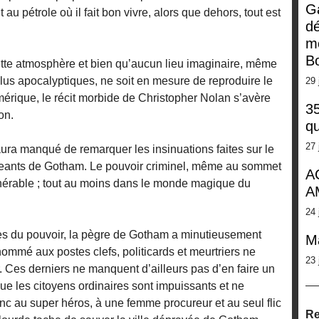
G
nt au pétrole où il fait bon vivre, alors que dehors, tout est
dé
m
Bo
te atmosphère et bien qu’aucun lieu imaginaire, même
lus apocalyptiques, ne soit en mesure de reproduire le
29 
mérique, le récit morbide de Christopher Nolan s’avère
35
on.
qu
27 
ura manqué de remarquer les insinuations faites sur le
rigeants de Gotham. Le pouvoir criminel, même au sommet
A
nérable ; tout au moins dans le monde magique du
A
24 
tes du pouvoir, la pègre de Gotham a minutieusement
M
mmé aux postes clefs, politicards et meurtriers ne
23 
. Ces derniers ne manquent d’ailleurs pas d’en faire un
que les citoyens ordinaires sont impuissants et ne
c au super héros, à une femme procureur et au seul flic
Re