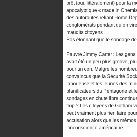
prêt (oui, littéralement) pour l
apocalyptique « made in Chemla
des autoroutes reliant Home Dep
conglomérats pendant qu’on vire 
maudits citoyens
Pas étonnant que le sondage de 
Pauvre Jimmy Carter : Les gens l
avait été un peu plus groove, plut
pour un con. Malgré les nombreu
convaincus que la Sécurité Social
laborieuse et les jeunes des mino
planificateurs du Pentagone et le
sondages en chute libre continue
trop ? Les citoyens de Gotham vo
peut vraiment plus rien faire po
accusation alors que les mémos 
l’inconscience américaine.