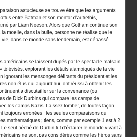
paraison astucieuse se trouve être que les arguments
attus entre Batman et son mentor d’autrefois,
carné par Liam Neeson. Alors que Gotham continue son
’à la moelle, dans la bulle, personne ne réalise que le
la vie, dans ce monde sans lendemain, est dépassé
s américains se laissent dupés par le spectacle malsain
 télévisés, explorant les détails alambiqués de la vie
n ignorant les mensonges délirants du président et les
es non élus qui aujourd’hui, ont réussi à obtenir les
ontinuent à discutailler sur la convenance (ou
es de Dick Durbins qui compare les camps de
c les camps Nazis. Laissez tomber, de toutes façon,
t toujours erronées ; les seules comparaisons qui
s des mathématiques ; tiens, comme par exemple 1 est à 2
e. Le seul péché de Durbin fut d’éclairer le monde vivant à
es américains ne sont pas considérés comme les héros sans