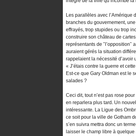
intègre de la ville qu’incombe l
Les parallèles avec l’Amérique d
branches du gouvernement, une p
effrayés, trop stupides ou trop in
construire son château de carte
représentants de "l’opposition"
auraient gérés la situation diffé
rappelaient la nécessité d’avoir
« J’étais contre la guerre et cett
Est-ce que Gary Oldman est le seu
salades ?
Ceci dit, tout n’est pas rose pour
en reparlera plus tard. Un nouvel
intéressante. La Ligue des Ombr
ce soit pour la ville de Gotham d
s’en suivra mettra donc un term
laisser le champ libre à quelque