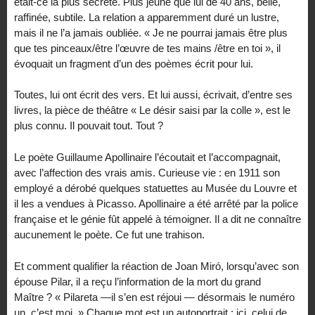
était-ce la plus secrète. Plus jeune que lui de 40 ans, belle,
raffinée, subtile. La relation a apparemment duré un lustre,
mais il ne l’a jamais oubliée. « Je ne pourrai jamais être plus
que tes pinceaux/être l’œuvre de tes mains /être en toi », il
évoquait un fragment d’un des poèmes écrit pour lui.
Toutes, lui ont écrit des vers. Et lui aussi, écrivait, d’entre ses
livres, la pièce de théâtre « Le désir saisi par la colle », est le
plus connu. Il pouvait tout. Tout ?
Le poète Guillaume Apollinaire l’écoutait et l’accompagnait,
avec l’affection des vrais amis. Curieuse vie : en 1911 son
employé a dérobé quelques statuettes au Musée du Louvre et
il les a vendues à Picasso. Apollinaire a été arrêté par la police
française et le génie fût appelé à témoigner. Il a dit ne connaître
aucunement le poète. Ce fut une trahison.
Et comment qualifier la réaction de Joan Miró, lorsqu’avec son
épouse Pilar, il a reçu l’information de la mort du grand
Maître ? « Pilareta —il s’en est réjoui — désormais le numéro
un, c’est moi. » Chaque mot est un autoportrait : ici, celui de