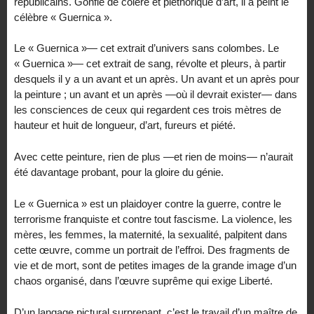
républicains. Gonflé de colère et pléthorique d’art, il a peint le
célèbre « Guernica ».
Le « Guernica »— cet extrait d’univers sans colombes. Le
« Guernica »— cet extrait de sang, révolte et pleurs, à partir
desquels il y a un avant et un après. Un avant et un après pour
la peinture ; un avant et un après —où il devrait exister— dans
les consciences de ceux qui regardent ces trois mètres de
hauteur et huit de longueur, d’art, fureurs et piété.
Avec cette peinture, rien de plus —et rien de moins— n’aurait
été davantage probant, pour la gloire du génie.
Le « Guernica » est un plaidoyer contre la guerre, contre le
terrorisme franquiste et contre tout fascisme. La violence, les
mères, les femmes, la maternité, la sexualité, palpitent dans
cette œuvre, comme un portrait de l’effroi. Des fragments de
vie et de mort, sont de petites images de la grande image d’un
chaos organisé, dans l’œuvre suprême qui exige Liberté.
D’un langage pictural surprenant, c’est le travail d’un maître de