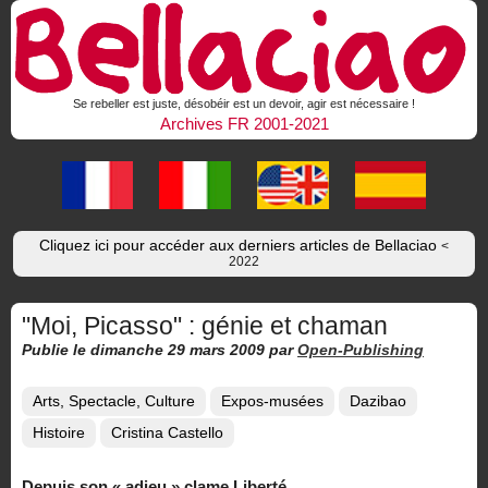
Se rebeller est juste, désobéir est un devoir, agir est nécessaire !
Archives FR 2001-2021
Cliquez ici pour accéder aux derniers articles de Bellaciao
<
2022
"Moi, Picasso" : génie et chaman
Publie le dimanche 29 mars 2009
par
Open-Publishing
Arts, Spectacle, Culture
Expos-musées
Dazibao
Histoire
Cristina Castello
Depuis son « adieu » clame Liberté