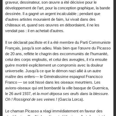
graveur, dessinateur, son œuvre a été décisive pour le
développement de l’art, pour la conception graphique, la bande
dessinée. Il a gagné un argent incalculable ; pendant que
d’autres artistes mouraient de faim, lui vivait dans des
châteaux et, quand ses œuvres en débordaient, il ne les
vendait pas : il en achetait d’autres.
Il se déclarait pacifiste et il a été membre du Parti Communiste
Français, jusqu’à son adieu. Mais bien que l’œuvre du Picasso
de 20 ans, reflète le chagrin des excommuniés de l’humanité,
celui des corps engloutis, et celui des aveugles, il n’a ensuite
guère montré explicitement un compromis avec la douleur
universelle. Jusqu’à ce que le démon nazi allié à un autre
maître des enfers— le Généralissime espagnol Francisco
Franco — se soit hissé dans les oiseaux meurtriers. Les
avions-oiseaux qui ont bombardé la ville basque de Guernica,
le 26 avril 1937, et
la mort déposa ses œufs dans la blessure.
Oh ! Rossignol de ses veines !
(García Lorca).
Le chaman Picasso a réagi immédiatement en faveur des