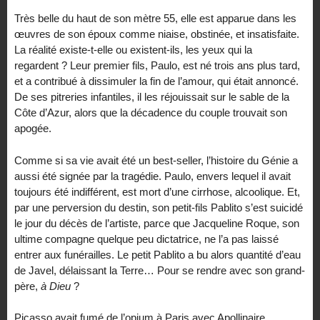
Très belle du haut de son mètre 55, elle est apparue dans les
œuvres de son époux comme niaise, obstinée, et insatisfaite.
La réalité existe-t-elle ou existent-ils, les yeux qui la
regardent ? Leur premier fils, Paulo, est né trois ans plus tard,
et a contribué à dissimuler la fin de l’amour, qui était annoncé.
De ses pitreries infantiles, il les réjouissait sur le sable de la
Côte d’Azur, alors que la décadence du couple trouvait son
apogée.
Comme si sa vie avait été un best-seller, l’histoire du Génie a
aussi été signée par la tragédie. Paulo, envers lequel il avait
toujours été indifférent, est mort d’une cirrhose, alcoolique. Et,
par une perversion du destin, son petit-fils Pablito s’est suicidé
le jour du décès de l’artiste, parce que Jacqueline Roque, son
ultime compagne quelque peu dictatrice, ne l’a pas laissé
entrer aux funérailles. Le petit Pablito a bu alors quantité d’eau
de Javel, délaissant la Terre… Pour se rendre avec son grand-
père,
à Dieu
?
Picasso avait fumé de l’opium à Paris avec Apollinaire,