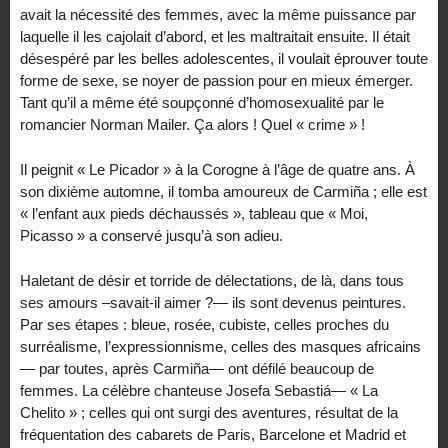
avait la nécessité des femmes, avec la même puissance par
laquelle il les cajolait d’abord, et les maltraitait ensuite. Il était
désespéré par les belles adolescentes, il voulait éprouver toute
forme de sexe, se noyer de passion pour en mieux émerger.
Tant qu’il a même été soupçonné d’homosexualité par le
romancier Norman Mailer. Ça alors ! Quel « crime » !
Il peignit « Le Picador » à la Corogne à l’âge de quatre ans. À
son dixième automne, il tomba amoureux de Carmiña ; elle est
« l’enfant aux pieds déchaussés », tableau que « Moi,
Picasso » a conservé jusqu’à son adieu.
Haletant de désir et torride de délectations, de là, dans tous
ses amours –savait-il aimer ?— ils sont devenus peintures.
Par ses étapes : bleue, rosée, cubiste, celles proches du
surréalisme, l’expressionnisme, celles des masques africains
— par toutes, après Carmiña— ont défilé beaucoup de
femmes. La célèbre chanteuse Josefa Sebastiá— « La
Chelito » ; celles qui ont surgi des aventures, résultat de la
fréquentation des cabarets de Paris, Barcelone et Madrid et