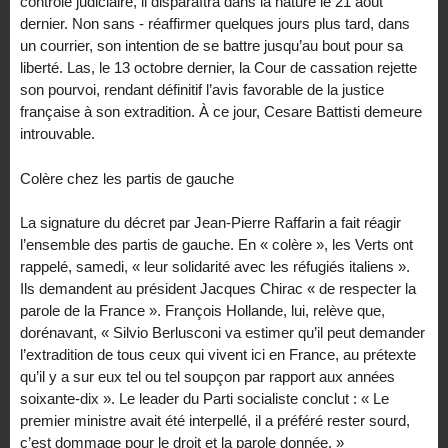
contrôle judiciaire, il disparaîtra dans la nature le 21 août
dernier. Non sans - réaffirmer quelques jours plus tard, dans
un courrier, son intention de se battre jusqu’au bout pour sa
liberté. Las, le 13 octobre dernier, la Cour de cassation rejette
son pourvoi, rendant définitif l’avis favorable de la justice
française à son extradition. À ce jour, Cesare Battisti demeure
introuvable.
Colère chez les partis de gauche
La signature du décret par Jean-Pierre Raffarin a fait réagir
l’ensemble des partis de gauche. En « colère », les Verts ont
rappelé, samedi, « leur solidarité avec les réfugiés italiens ».
Ils demandent au président Jacques Chirac « de respecter la
parole de la France ». François Hollande, lui, relève que,
dorénavant, « Silvio Berlusconi va estimer qu’il peut demander
l’extradition de tous ceux qui vivent ici en France, au prétexte
qu’il y a sur eux tel ou tel soupçon par rapport aux années
soixante-dix ». Le leader du Parti socialiste conclut : « Le
premier ministre avait été interpellé, il a préféré rester sourd,
c’est dommage pour le droit et la parole donnée. »