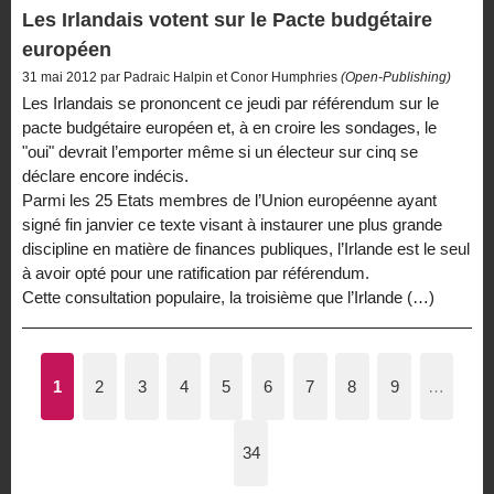
Les Irlandais votent sur le Pacte budgétaire
européen
31 mai 2012 par Padraic Halpin et Conor Humphries
(Open-Publishing)
Les Irlandais se prononcent ce jeudi par référendum sur le
pacte budgétaire européen et, à en croire les sondages, le
"oui" devrait l’emporter même si un électeur sur cinq se
déclare encore indécis.
Parmi les 25 Etats membres de l’Union européenne ayant
signé fin janvier ce texte visant à instaurer une plus grande
discipline en matière de finances publiques, l’Irlande est le seul
à avoir opté pour une ratification par référendum.
Cette consultation populaire, la troisième que l’Irlande (…)
1
2
3
4
5
6
7
8
9
…
34