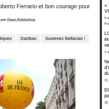
«
berto Ferrario et bon courage pour
V
4 a
par
Open-Publishing
Pw
LG
itiques
Dazibao
Soutenez Bellaciao !
ét
ve
3 a
No
d’
d
31 
Et
pa
30 