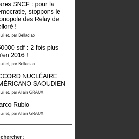
ares SNCF : pour la
mocratie, stoppons le
onopole des Relay de
lloré !
juillet, par Bellaciao
0000 sdf : 2 fois plus
’en 2016 !
juillet, par Bellaciao
CCORD NUCLÉAIRE
MÉRICANO SAOUDIEN
juillet, par Allain GRAUX
arco Rubio
juillet, par Allain GRAUX
chercher :