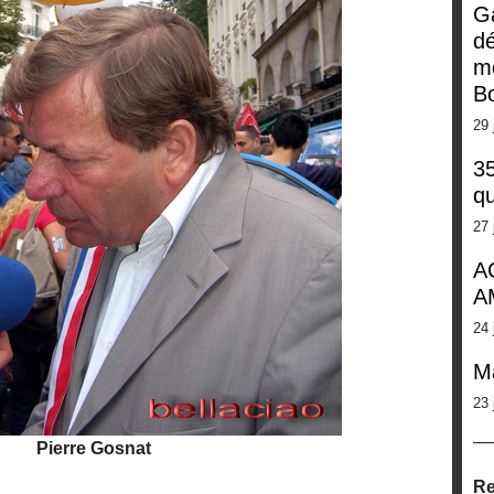
G
dé
m
Bo
29 
35
qu
27 
A
A
24 
M
23 
Pierre Gosnat
Re