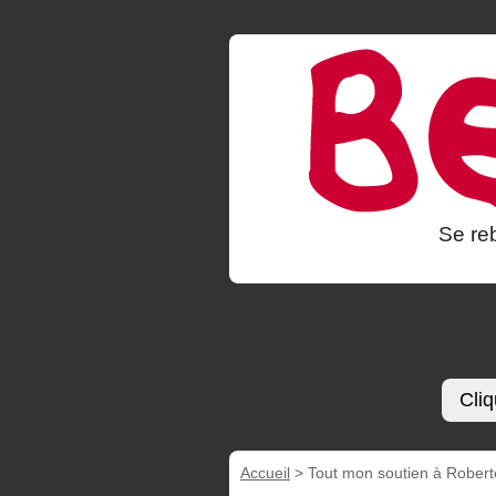
Se reb
Cliq
Accueil
>
Tout mon soutien à Robert