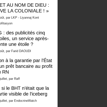
 ET AU NOM DE DIEU :
IVE LA COLONIALE ! »
oût, par LKP - Liyannaj Kont
ofitasyon
 : des publicités cinq
oiles, un service après-
nte une étoile ?
oût, par Farid DAOUDI
n à la garantie par l’État
un prêt bancaire au profit
u RN
juillet, par Raff
 si le BHT n’était que la
rtie visible de l’iceberg
juillet, par EndocrineWatch