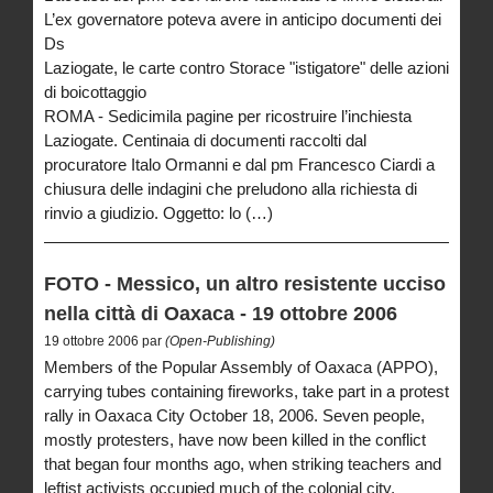
L’ex governatore poteva avere in anticipo documenti dei
Ds
Laziogate, le carte contro Storace "istigatore" delle azioni
di boicottaggio
ROMA - Sedicimila pagine per ricostruire l’inchiesta
Laziogate. Centinaia di documenti raccolti dal
procuratore Italo Ormanni e dal pm Francesco Ciardi a
chiusura delle indagini che preludono alla richiesta di
rinvio a giudizio. Oggetto: lo (…)
FOTO - Messico, un altro resistente ucciso
nella città di Oaxaca - 19 ottobre 2006
19 ottobre 2006 par
(Open-Publishing)
Members of the Popular Assembly of Oaxaca (APPO),
carrying tubes containing fireworks, take part in a protest
rally in Oaxaca City October 18, 2006. Seven people,
mostly protesters, have now been killed in the conflict
that began four months ago, when striking teachers and
leftist activists occupied much of the colonial city,