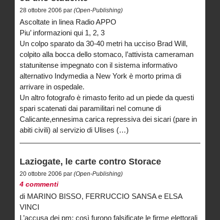
28 ottobre 2006 par
(Open-Publishing)
Ascoltate in linea Radio APPO
Piu’ informazioni qui 1, 2, 3
Un colpo sparato da 30-40 metri ha ucciso Brad Will,
colpito alla bocca dello stomaco, l’attivista cameraman
statunitense impegnato con il sistema informativo
alternativo Indymedia a New York è morto prima di
arrivare in ospedale.
Un altro fotografo è rimasto ferito ad un piede da questi
spari scatenati dai paramilitari nel comune di
Calicante,ennesima carica repressiva dei sicari (pare in
abiti civili) al servizio di Ulises (…)
Laziogate, le carte contro Storace
20 ottobre 2006 par
(Open-Publishing)
4 commenti
di MARINO BISSO, FERRUCCIO SANSA e ELSA
VINCI
L’accusa dei pm: così furono falsificate le firme elettorali