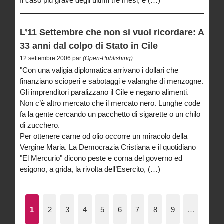
Il caso più grave degli ultimi tre mesi, e (…)
L’11 Settembre che non si vuol ricordare: A
33 anni dal colpo di Stato in Cile
12 settembre 2006 par
(Open-Publishing)
"Con una valigia diplomatica arrivano i dollari che
finanziano scioperi e sabotaggi e valanghe di menzogne.
Gli imprenditori paralizzano il Cile e negano alimenti.
Non c’è altro mercato che il mercato nero. Lunghe code
fa la gente cercando un pacchetto di sigarette o un chilo
di zucchero.
Per ottenere carne od olio occorre un miracolo della
Vergine Maria. La Democrazia Cristiana e il quotidiano
"El Mercurio" dicono peste e corna del governo ed
esigono, a grida, la rivolta dell’Esercito, (…)
1
2
3
4
5
6
7
8
9
…